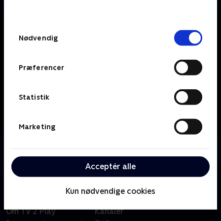
behandler dine oplysninger i
TV 2s privatlivspolitik
.
Samtykkevalg
Nødvendig
Præferencer
Statistik
Marketing
Om TV2 Bornholm
Se 19.30-nyhederne fra TV2 Bornholm.
Acceptér alle
Kun nødvendige cookies
Om TV 2 Play
Kanaler