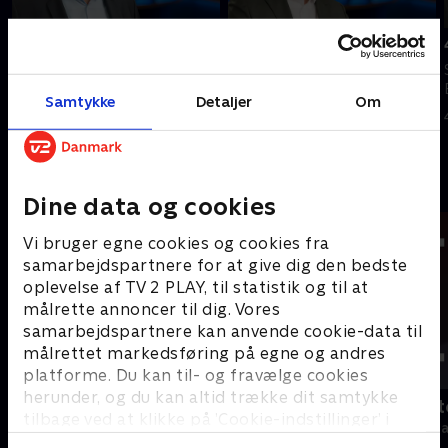
Tilføjet i dag
Tilføjet i går
6. august
5. august
Se 19.30-nyhederne fra TV2
Se 19.30-nyhederne fra TV2
Samtykke
Detaljer
Om
Bornholm.
Bornholm.
I dag • 14 min
I går • 24 min
Andre så også
Dine data og cookies
Vi bruger egne cookies og cookies fra
samarbejdspartnere for at give dig den bedste
oplevelse af TV 2 PLAY, til statistik og til at
målrette annoncer til dig. Vores
samarbejdspartnere kan anvende cookie-data til
målrettet markedsføring på egne og andres
platforme. Du kan til- og fravælge cookies
herunder, og du kan altid trække dit samtykke
19 News
Tegnsprogst
tilbage ved at klikke på ’Cookie-indstillinger’ i
Nyheder
Nyheder & Maga
bunden af siden. Læs mere om hvordan TV 2