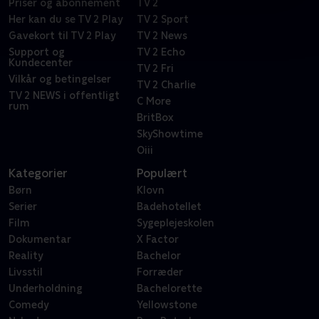
Priser og abonnement
TV 2
Her kan du se TV 2 Play
TV 2 Sport
Gavekort til TV 2 Play
TV 2 News
Support og
TV 2 Echo
Kundecenter
TV 2 Fri
Vilkår og betingelser
TV 2 Charlie
TV 2 NEWS i offentligt
C More
rum
BritBox
SkyShowtime
Oiii
Kategorier
Populært
Børn
Klovn
Serier
Badehotellet
Film
Sygeplejeskolen
Dokumentar
X Factor
Reality
Bachelor
Livsstil
Forræder
Underholdning
Bachelorette
Comedy
Yellowstone