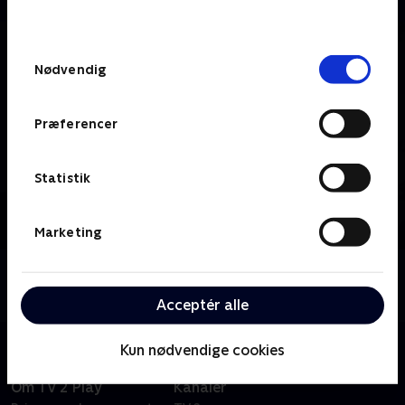
behandler dine oplysninger i
TV 2s privatlivspolitik
.
Samtykkevalg
Nødvendig
Præferencer
Statistik
Marketing
Om TV 2 Fyn
Se 19.30-nyhederne fra TV 2 Fyn.
Acceptér alle
Kun nødvendige cookies
Om TV 2 Play
Kanaler