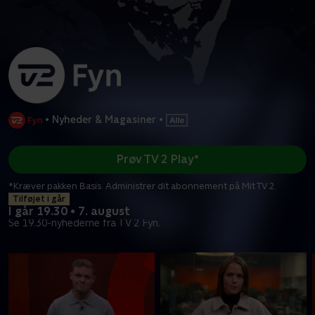
•
Nyheder & Magasiner
•
Prøv TV 2 Play*
*Kræver pakken Basis. Administrer dit abonnement på Mit TV 2.
Tilføjet i går
I går 19.30 • 7. august
Se 19.30-nyhederne fra TV 2 Fyn.