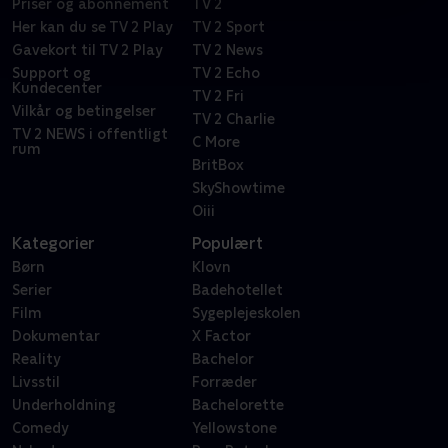
Priser og abonnement
TV 2
Her kan du se TV 2 Play
TV 2 Sport
Gavekort til TV 2 Play
TV 2 News
Support og
TV 2 Echo
Kundecenter
TV 2 Fri
Vilkår og betingelser
TV 2 Charlie
TV 2 NEWS i offentligt
C More
rum
BritBox
SkyShowtime
Oiii
Kategorier
Populært
Børn
Klovn
Serier
Badehotellet
Film
Sygeplejeskolen
Dokumentar
X Factor
Reality
Bachelor
Livsstil
Forræder
Underholdning
Bachelorette
Comedy
Yellowstone