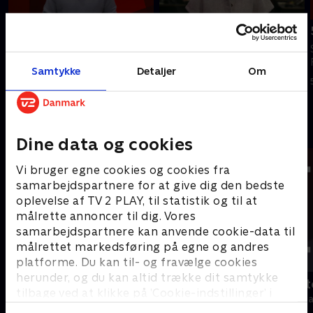
Tilføjet i går
6. august
7. august
Se 19.30-nyhederne fra TV 2
Se 19.30-nyhederne fra TV 2
Fyn.
Samtykke
Detaljer
Om
Fyn.
6. august 2026 • 23 min
I går • 23 min
Andre så også
Dine data og cookies
Vi bruger egne cookies og cookies fra
samarbejdspartnere for at give dig den bedste
oplevelse af TV 2 PLAY, til statistik og til at
målrette annoncer til dig. Vores
samarbejdspartnere kan anvende cookie-data til
målrettet markedsføring på egne og andres
platforme. Du kan til- og fravælge cookies
herunder, og du kan altid trække dit samtykke
19 News
Tegnsprogst
tilbage ved at klikke på ’Cookie-indstillinger’ i
Nyheder
Nyheder & Maga
bunden af siden. Læs mere om hvordan TV 2