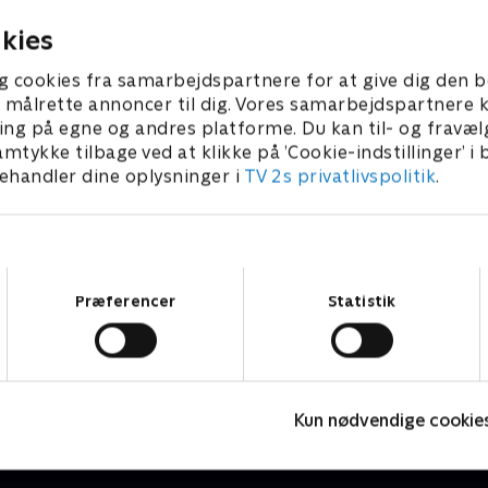
kies
g cookies fra samarbejdspartnere for at give dig den b
l at målrette annoncer til dig. Vores samarbejdspartner
ing på egne og andres platforme. Du kan til- og fravæl
amtykke tilbage ved at klikke på ’Cookie-indstillinger’ i
handler dine oplysninger i
TV 2s privatlivspolitik
.
Samtykkevalg
Præferencer
Statistik
Tegnsprogstolket
S
Nyheder & Magasiner
N
Kun nødvendige cookie