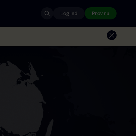
Log ind
Prøv nu