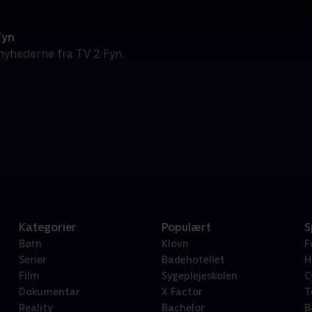
Fyn
nyhederne fra TV 2 Fyn.
Kategorier
Populært
S
Børn
Klovn
F
Serier
Badehotellet
H
Film
Sygeplejeskolen
C
Dokumentar
X Factor
T
Reality
Bachelor
B