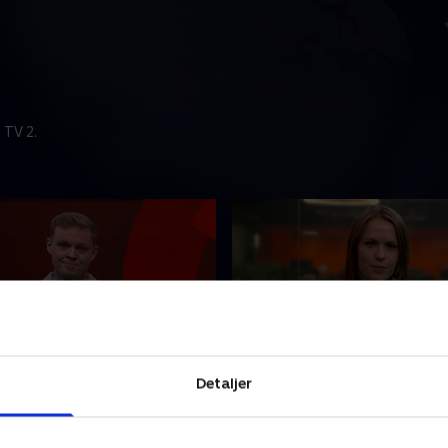
 TV 2.
t
4. august
Detaljer
nyhederne fra TV 2 Fyn.
Se 19.30-nyhederne fra TV 2
2026 • 22 min
4. august 2026 • 22 min