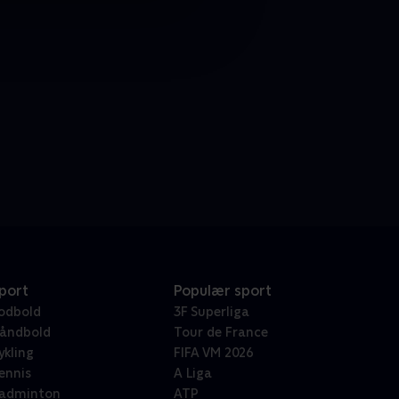
port
Populær sport
odbold
3F Superliga
åndbold
Tour de France
ykling
FIFA VM 2026
ennis
A Liga
adminton
ATP