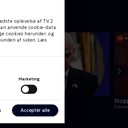
edste oplevelse af TV 2
e kan anvende cookie-data
ge cookies herunder, og
 bunden af siden. Læs
Marketing
porten - seneste nyt
Skyg
yheder & Magasiner
Nyhede
s
Acceptér alle