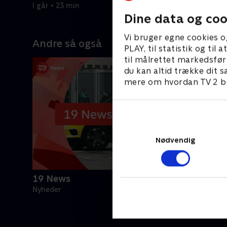
I går • 23 min
Dine data og coo
Vi bruger egne cookies o
Andre så også
PLAY, til statistik og ti
til målrettet markedsfør
du kan altid trække dit s
mere om hvordan TV 2 be
Nødvendig
19 News
Nyheder