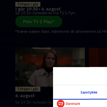
Tilføjet i går
I går 19.30 • 6. august
Se 19.30-nyhederne fra TV 2 Fyn.
Prøv TV 2 Play*
*Kræver pakken Basis. Administrer dit abonnement på Mit
Tilføjet i går
5. augus
Samtykke
6. august
Se 19.30-
Se 19.30-nyhederne fra TV 2 Fyn.
5. august 