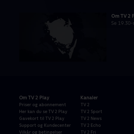
Om TV 2 
Se 19.30-
Om TV 2 Play
Kanaler
Priser og abonnement
TV 2
Her kan du se TV 2 Play
TV 2 Sport
Gavekort til TV 2 Play
TV 2 News
Support og Kundecenter
TV 2 Echo
Vilkår og betingelser
TV 2 Fri