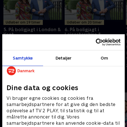
Udløber om 19 timer
Udløber om 20 timer
5. På boligjagt i London &
6. På boligjagt i
Kent
Leicestershire &
Northamptonshire
Fra lejlighed i London til hus og
Kirstie tager til Leicester, hvor
have i - ja, hvor bliver det
Karen og Mike er på boligjagt,
muligt for Kirstie at finde et
og det haster. De har et krav:
Samtykke
Detaljer
Om
hus til Chantelle og Eliza, når
Der skal være plads til deres
pengene er små?
1. maj 2019 • 45 min
labrador Harley.
1. maj 2019 • 45 min
Andre så også
Dine data og cookies
Vi bruger egne cookies og cookies fra
samarbejdspartnere for at give dig den bedste
oplevelse af TV 2 PLAY, til statistik og til at
målrette annoncer til dig. Vores
samarbejdspartnere kan anvende cookie-data til