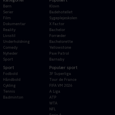
Kategorier
Populært
Børn
Klovn
Serier
Badehotellet
Film
Sygeplejeskolen
Dokumentar
X Factor
Reality
Bachelor
Livsstil
Forræder
Underholdning
Bachelorette
Comedy
Yellowstone
Nyheder
Paw Patrol
Sport
Barnaby
Sport
Populær sport
Fodbold
3F Superliga
Håndbold
Tour de France
Cykling
FIFA VM 2026
Tennis
A Liga
Badminton
ATP
WTA
NFL