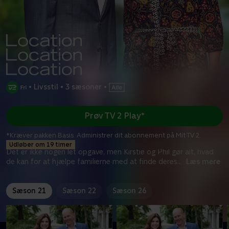
•
Livsstil
•
3 sæsoner
•
Prøv TV 2 Play*
*Kræver pakken Basis. Administrer dit abonnement på Mit TV 2.
Udløber om 19 timer
Det er ikke nogen let opgave, men Kirstie og Phil gør alt, hvad
de kan for at hjælpe familierne med at finde deres
...
Læs mere
Sæson 21
Sæson 22
Sæson 26