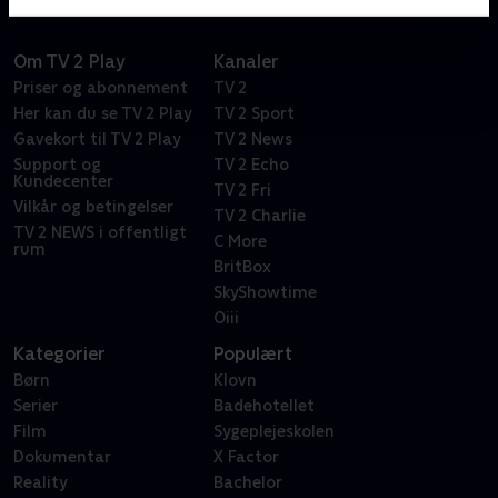
Om TV 2 Play
Kanaler
Priser og abonnement
TV 2
Her kan du se TV 2 Play
TV 2 Sport
Gavekort til TV 2 Play
TV 2 News
Support og
TV 2 Echo
Kundecenter
TV 2 Fri
Vilkår og betingelser
TV 2 Charlie
TV 2 NEWS i offentligt
C More
rum
BritBox
SkyShowtime
Oiii
Kategorier
Populært
Børn
Klovn
Serier
Badehotellet
Film
Sygeplejeskolen
Dokumentar
X Factor
Reality
Bachelor