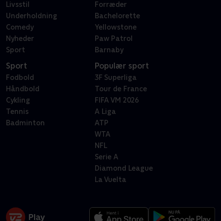
Livsstil
Forræder
Underholdning
Bachelorette
Comedy
Yellowstone
Nyheder
Paw Patrol
Sport
Barnaby
Sport
Populær sport
Fodbold
3F Superliga
Håndbold
Tour de France
Cykling
FIFA VM 2026
Tennis
A Liga
Badminton
ATP
WTA
NFL
Serie A
Diamond League
La Vuelta