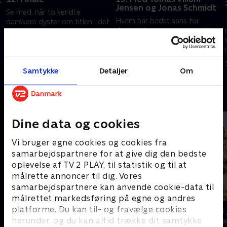
Jensen og Jonas Schmidt
Se med, når to kendte
Hvem har bedst sans for
danskere dyster om titlen i det
designerlamper og gammelt
underholdende quizprogram,
legetøj? Det finder de to
hvor Lasse Rimmer svinger
venner filminstruktør Tomas
hammeren. Brian Lykke og
13. oktober 2016 • 28 min
Villum Jensen og skuespiller
Cecilie Hother er holdkaptajner
29. august 2016 • 29 min
Jonas Schmidt ud af, når de
Samtykke
Detaljer
Om
g
sammen med holdkaptajnerne
Brian Mørk og Lise Baastrup
Andre så også
dyster i 'Krejlerkongen'
Dine data og cookies
Vi bruger egne cookies og cookies fra
samarbejdspartnere for at give dig den bedste
oplevelse af TV 2 PLAY, til statistik og til at
målrette annoncer til dig. Vores
samarbejdspartnere kan anvende cookie-data til
målrettet markedsføring på egne og andres
platforme. Du kan til- og fravælge cookies
Hvem vil være millionær? Classic
24 stjerners 
herunder, og du kan altid trække dit samtykke
Quiz-shows • 12 sæsoner
TV-Shows • 1 s