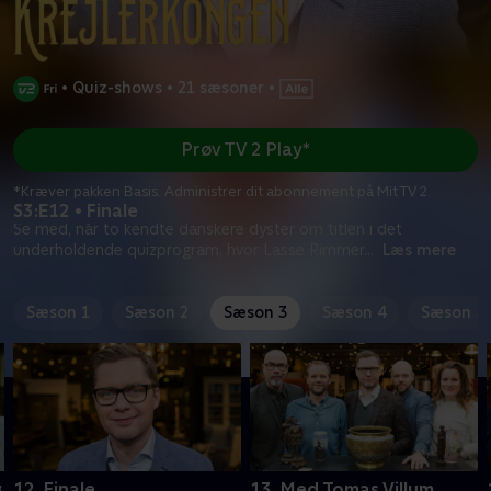
•
Quiz-shows
•
21 sæsoner
•
Prøv TV 2 Play*
*Kræver pakken Basis. Administrer dit abonnement på Mit TV 2.
S3:E12 • Finale
Se med, når to kendte danskere dyster om titlen i det
underholdende quizprogram, hvor Lasse Rimmer
...
Læs mere
Sæson 1
Sæson 2
Sæson 3
Sæson 4
Sæson 5
g
12. Finale
13. Med Tomas Villum