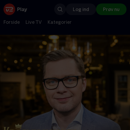
Log ind
Prøv nu
Forside
Live TV
Kategorier