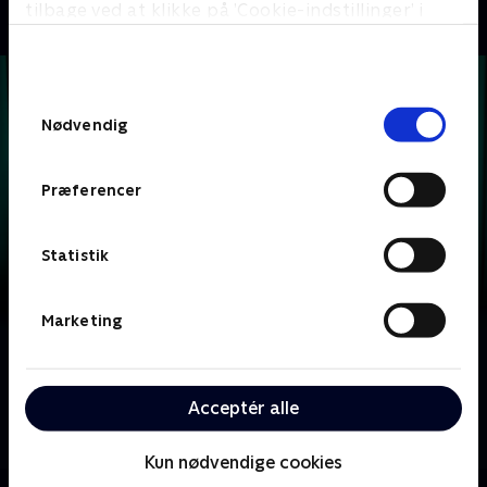
tilbage ved at klikke på ’Cookie-indstillinger’ i
bunden af siden. Læs mere om hvordan TV 2
behandler dine oplysninger i
TV 2s privatlivspolitik
.
Samtykkevalg
Nødvendig
Præferencer
Statistik
Marketing
Om Krejlerkongen
Lasse Rimmer er vært, når to hold kendte danskere
Acceptér alle
skal bluffe, gætte, købe og sælge sig igennem en
masse loppefund i håbet om at tjene flest penge.
Kun nødvendige cookies