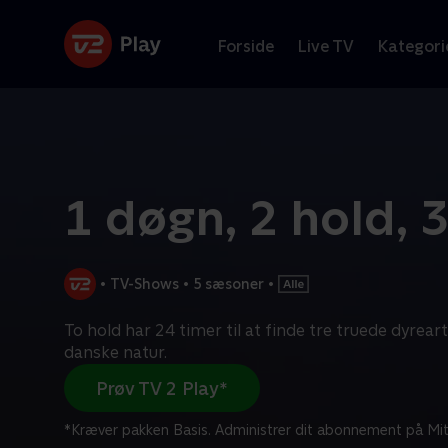
Forside
Live TV
Kategori
1 døgn, 2 hold, 
•
TV-Shows
•
5 sæsoner
•
To hold har 24 timer til at finde tre truede dyreart
danske natur.
Prøv TV 2 Play*
*Kræver pakken Basis. Administrer dit abonnement på Mit