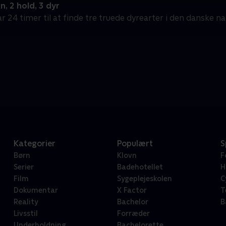
, 2 hold, 3 dyr
r 24 timer til at finde tre truede dyrearter i den danske na
Kategorier
Populært
S
Børn
Klovn
F
Serier
Badehotellet
H
Film
Sygeplejeskolen
C
Dokumentar
X Factor
T
Reality
Bachelor
B
Livsstil
Forræder
Underholdning
Bachelorette