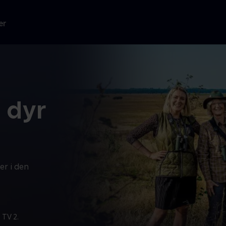
er
3 dyr
er i den
 TV 2.