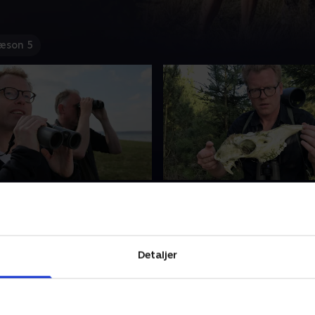
æson 5
finder først dyrene?
2. Hvem finder først dyr
estående af Sebastian Klein
I Danmark findes der mere
 D.D. samt Bjørli Lehrmann
24.000 vilde dyrearter, som
Knudsen tager ud i den
os aldrig får at se. Derfor ha
Detaljer
tur for på 24 timer at finde
to hold eksperter en udfordr
ående dyrearter.
døgn skal de dyste om at fi
18 • 39 min
17. juli 2018 • 39 min
erne er i skarp
sjældne vilde dyr. Naturnør
e, for det hold, der først
Morten D.D. og Sebastian Kl