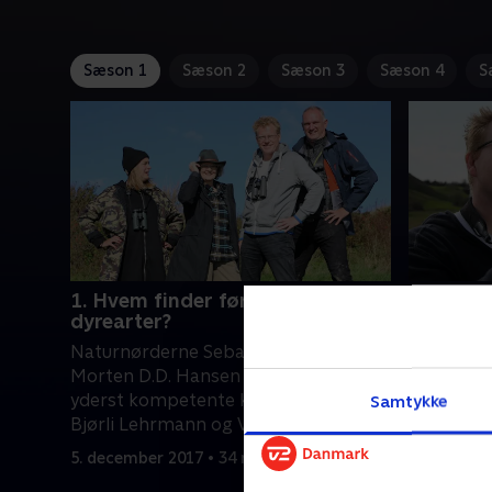
Sæson 1
Sæson 2
Sæson 3
Sæson 4
S
1. Hvem finder først de truede
1. Hvem 
dyrearter?
To hold b
Naturnørderne Sebastian Klein og
og Morten
Morten D.D. Hansen dyster mod de
og Vicky 
yderst kompetente konkurrenter
Samtykke
danske na
Bjørli Lehrmann og Vicky Knudsen.
tre enest
17. juli 20
Med fokus på Danmarks vilde natur,
Naturnørd
5. december 2017 • 34 min
der i disse dage er under pres, skal de
konkurrenc