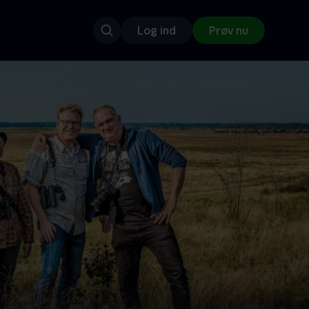
Log ind
Prøv nu