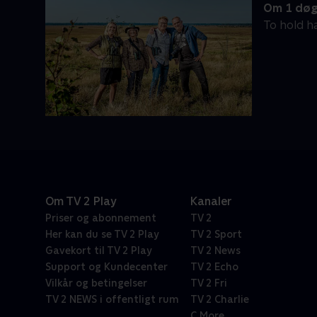
Om 1 døgn
To hold ha
Om TV 2 Play
Kanaler
Priser og abonnement
TV 2
Her kan du se TV 2 Play
TV 2 Sport
Gavekort til TV 2 Play
TV 2 News
Support og Kundecenter
TV 2 Echo
Vilkår og betingelser
TV 2 Fri
TV 2 NEWS i offentligt rum
TV 2 Charlie
C More