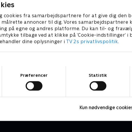
 i kikkerten, har chancen
kæmper mod Vicky Knudsen 
kies
e 20.000 kr. til et
Lehrmann, og denne gang sk
ringsprojekt efter eget
hold finde en giftig hugorm,
g cookies fra samarbejdspartnere for at give dig den b
kal både til vands, til lands
spættet sæl og ikke mindst 
l at målrette annoncer til dig. Vores samarbejdspartner
n, når de skal finde en
hold, der først finder dyren
ing på egne og andres platforme. Du kan til- og fravæl
 skarnbasse, en bæver og
indkasserer point, modtage
amtykke tilbage ved at klikke på ’Cookie-indstillinger’ i
ke kongeørn.
kr., som doneres til et
handler dine oplysninger i
TV 2s privatlivspolitik
.
naturbevarende projekt eft
valg.
Samtykkevalg
Præferencer
Statistik
Stormester
TV-Shows • 10 sæsoner
T
Kun nødvendige cookie