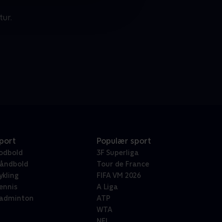
tur.
port
Populær sport
odbold
3F Superliga
åndbold
Tour de France
ykling
FIFA VM 2026
ennis
A Liga
adminton
ATP
WTA
NFL