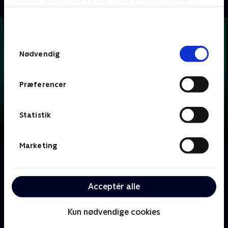
tilbage ved at klikke på ’Cookie-indstillinger’ i
bunden af siden. Læs mere om hvordan TV 2
behandler dine oplysninger i
TV 2s privatlivspolitik
.
Samtykkevalg
Nødvendig
Præferencer
Statistik
Marketing
Om Krejlerkongen
Lasse Rimmer er vært, når to hold kendte danskere
skal bluffe, gætte, købe og sælge sig igennem en
Acceptér alle
masse loppefund i håbet om at tjene flest penge.
Kun nødvendige cookies