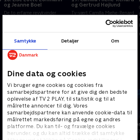
og Jeanne Boel
og Gertrud Højlund
De to erfarne revykvinder
Tv-vært Camilla Miehe-Renard
Jeanne Boel og Lise Lotte
og journalist Gertrud Højlund
Lohmann har prøvet lidt af
bliver vidner til den største
hvert på de skrå brædder. Nu
rekvisit nogensinde i
n
skal de dyste i Lasse Rimmers
Krejlerkongens lange historie.
4. marts 2025 • 29 min
5. marts 2025 • 29 min
Samtykke
Detaljer
Om
antikviteter.
Andre så også
Dine data og cookies
Vi bruger egne cookies og cookies fra
samarbejdspartnere for at give dig den bedste
oplevelse af TV 2 PLAY, til statistik og til at
målrette annoncer til dig. Vores
samarbejdspartnere kan anvende cookie-data til
målrettet markedsføring på egne og andres
24 stjerners julikalender
Hvem vil vær
platforme. Du kan til- og fravælge cookies
TV-Shows • 1 sæsoner
Quiz-shows • 1
herunder, og du kan altid trække dit samtykke