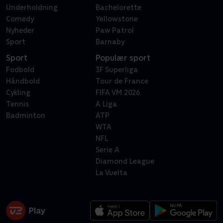
Underholdning
Bachelorette
Comedy
Yellowstone
Nyheder
Paw Patrol
Sport
Barnaby
Sport
Populær sport
Fodbold
3F Superliga
Håndbold
Tour de France
Cykling
FIFA VM 2026
Tennis
A Liga
Badminton
ATP
WTA
NFL
Serie A
Diamond League
La Vuelta