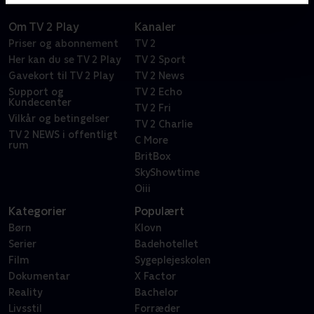
Om TV 2 Play
Kanaler
Priser og abonnement
TV 2
Her kan du se TV 2 Play
TV 2 Sport
Gavekort til TV 2 Play
TV 2 News
Support og
TV 2 Echo
Kundecenter
TV 2 Fri
Vilkår og betingelser
TV 2 Charlie
TV 2 NEWS i offentligt
C More
rum
BritBox
SkyShowtime
Oiii
Kategorier
Populært
Børn
Klovn
Serier
Badehotellet
Film
Sygeplejeskolen
Dokumentar
X Factor
Reality
Bachelor
Livsstil
Forræder