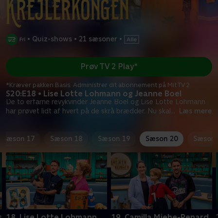
•
Quiz-shows
•
21 sæsoner
•
Prøv TV 2 Play*
*Kræver pakken Basis. Administrer dit abonnement på Mit TV 2.
S20:E18 • Lise Lotte Lohmann og Jeanne Boel
De to erfarne revykvinder Jeanne Boel og Lise Lotte Lohmann
har prøvet lidt af hvert på de skrå brædder. Nu skal
...
Læs mere
Sæson 17
Sæson 18
Sæson 19
Sæson 20
Sæson 
s
18. Lise Lotte Lohmann
19. Camilla Miehe-Renard