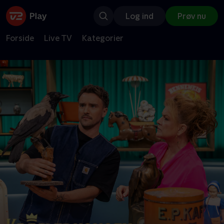
Log ind
Prøv nu
Forside
Live TV
Kategorier