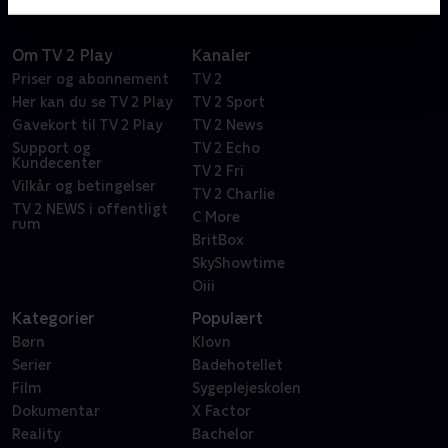
Om TV 2 Play
Kanaler
Priser og abonnement
TV 2
Her kan du se TV 2 Play
TV 2 Sport
Gavekort til TV 2 Play
TV 2 News
Support og
TV 2 Echo
Kundecenter
TV 2 Fri
Vilkår og betingelser
TV 2 Charlie
TV 2 NEWS i offentligt
C More
rum
BritBox
SkyShowtime
Oiii
Kategorier
Populært
Børn
Klovn
Serier
Badehotellet
Film
Sygeplejeskolen
Dokumentar
X Factor
Reality
Bachelor