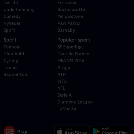
Livsstil
Forræder
Underholdning
Bachelorette
Comedy
Yellowstone
Nyheder
Paw Patrol
Sport
Barnaby
Sport
Populær sport
Fodbold
3F Superliga
Håndbold
Tour de France
Cykling
FIFA VM 2026
Tennis
A Liga
Badminton
ATP
WTA
NFL
Serie A
Diamond League
La Vuelta