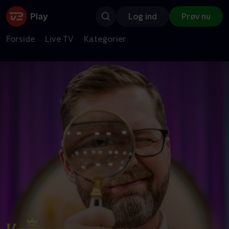
Log ind
Prøv nu
Forside
Live TV
Kategorier