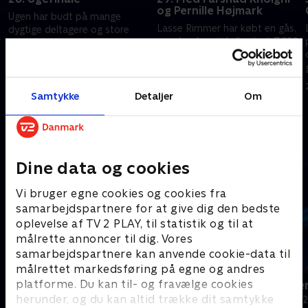
og Pernille Højmark
Ugen har budt på mange
Lasse Rimmer har købt en gås,
dygtige deltagere og store
r
men har han virkelig givet 7.000
overraskelser, men hvem fik
kroner for den? Pernille
skrabet lige nøjagtig nok penge
Højmark og Farshad Kholghi
sammen til at kunne stille op i
16. marts 2023 • 29 min
får nok at se til, når de skal
finalen?.
20. marts 2023 • 29 min
dyste
Samtykke
Detaljer
Om
Andre så også
Dine data og cookies
Vi bruger egne cookies og cookies fra
samarbejdspartnere for at give dig den bedste
oplevelse af TV 2 PLAY, til statistik og til at
målrette annoncer til dig. Vores
samarbejdspartnere kan anvende cookie-data til
målrettet markedsføring på egne og andres
platforme. Du kan til- og fravælge cookies
24 stjerners julikalender
Hvem vil vær
herunder, og du kan altid trække dit samtykke
TV-Shows • 1 sæsoner
Quiz-shows • 1