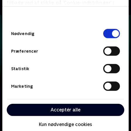
tilbage ved at klikke på ’Cookie-indstillinger’ i
bunden af siden. Læs mere om hvordan TV 2
behandler dine oplysninger i
TV 2s privatlivspolitik
.
Samtykkevalg
Nødvendig
Præferencer
Statistik
Marketing
Om Krejlerkongen
Lasse Rimmer er vært, når to hold kendte danskere
Acceptér alle
skal bluffe, gætte, købe og sælge sig igennem en
masse loppefund i håbet om at tjene flest penge.
Kun nødvendige cookies