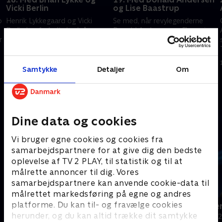
Vicki Berlin
og Lise Baastrup
o
Henrik Lykkegaard og Vicki
Se med, når revylegenderne
Berlin har forladt de skrå
Donald Andersen og Flemming
r
brædder og er kommet på
Krøll krydser klinger og
dybt vand i kunst og keramik.
sammen med holdkaptajnerne
Mon holdkaptajnerne får dem
kæmper om en finaleplads.
7. september 2021 • 29 min
8. september 2021 • 29 min
sikkert i havn?
Samtykke
Detaljer
Om
Andre så også
Dine data og cookies
Vi bruger egne cookies og cookies fra
samarbejdspartnere for at give dig den bedste
oplevelse af TV 2 PLAY, til statistik og til at
målrette annoncer til dig. Vores
samarbejdspartnere kan anvende cookie-data til
målrettet markedsføring på egne og andres
platforme. Du kan til- og fravælge cookies
24 stjerners julikalender
Hvem vil vær
herunder, og du kan altid trække dit samtykke
TV-Shows • 1 sæsoner
Quiz-shows • 1