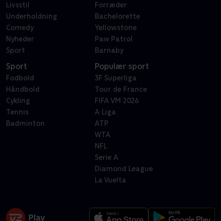
Livsstil
Forræder
Underholdning
Bachelorette
Comedy
Yellowstone
Nyheder
Paw Patrol
Sport
Barnaby
Sport
Populær sport
Fodbold
3F Superliga
Håndbold
Tour de France
Cykling
FIFA VM 2026
Tennis
A Liga
Badminton
ATP
WTA
NFL
Serie A
Diamond League
La Vuelta