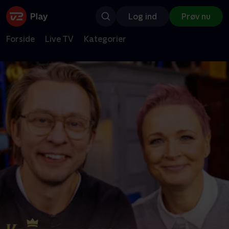
Log ind
Prøv nu
Forside
Live TV
Kategorier