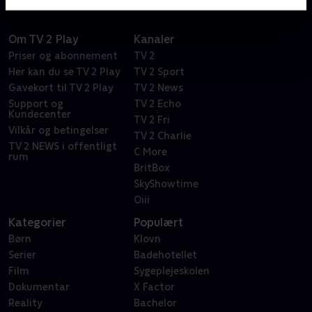
Om TV 2 Play
Kanaler
Priser og abonnement
TV 2
Her kan du se TV 2 Play
TV 2 Sport
Gavekort til TV 2 Play
TV 2 News
Support og
TV 2 Echo
Kundecenter
TV 2 Fri
Vilkår og betingelser
TV 2 Charlie
TV 2 NEWS i offentligt
C More
rum
BritBox
SkyShowtime
Oiii
Kategorier
Populært
Børn
Klovn
Serier
Badehotellet
Film
Sygeplejeskolen
Dokumentar
X Factor
Reality
Bachelor