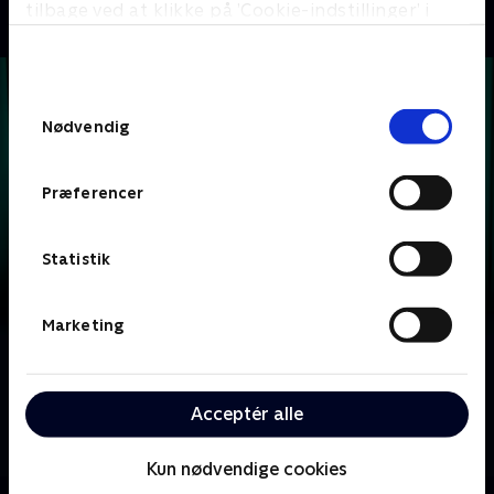
tilbage ved at klikke på ’Cookie-indstillinger’ i
bunden af siden. Læs mere om hvordan TV 2
behandler dine oplysninger i
TV 2s privatlivspolitik
.
Samtykkevalg
Nødvendig
Præferencer
Statistik
Marketing
Om Krejlerkongen
Lasse Rimmer er vært, når to hold kendte danskere
Acceptér alle
skal bluffe, gætte, købe og sælge sig igennem en
masse loppefund i håbet om at tjene flest penge.
Kun nødvendige cookies