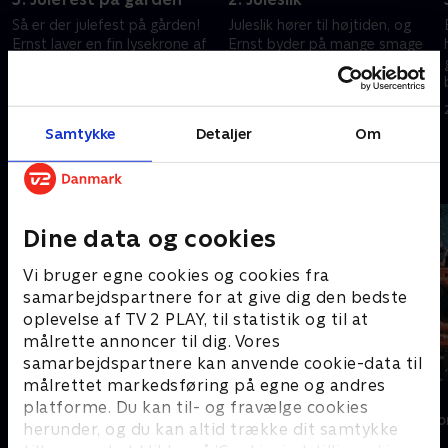
Så er der julefest på gården!
Juleslik hører til højtiden, og
Ernst laver en fin lysekrone af
Ernst byder på mange smage
gran til at hænge over
og former. For de knap så
spisebordet,. Og i køkkenet er
sukkertrængende serveres der
juleskinken skiftet ud med
indretningstips til hjemmet.
3. december 2020 • 42 min
23. november 2021 • 42 min
juleporcetta.
Samtykke
Detaljer
Om
Andre så også
Dine data og cookies
Vi bruger egne cookies og cookies fra
samarbejdspartnere for at give dig den bedste
oplevelse af TV 2 PLAY, til statistik og til at
målrette annoncer til dig. Vores
samarbejdspartnere kan anvende cookie-data til
målrettet markedsføring på egne og andres
Sommer med Ernst
Jul i Tivoli
platforme. Du kan til- og fravælge cookies
Livsstil • 4 sæsoner
Livsstil • 1 sæs
herunder, og du kan altid trække dit samtykke