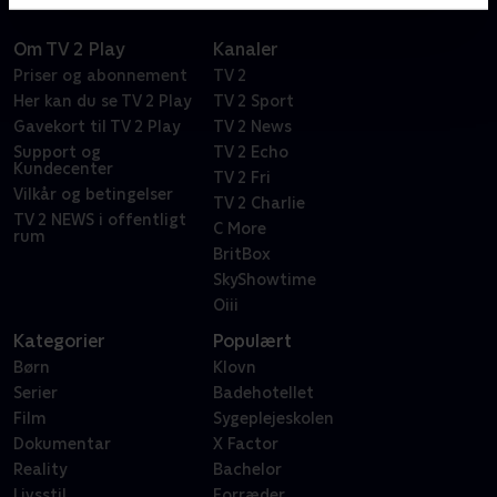
Om TV 2 Play
Kanaler
Priser og abonnement
TV 2
Her kan du se TV 2 Play
TV 2 Sport
Gavekort til TV 2 Play
TV 2 News
Support og
TV 2 Echo
Kundecenter
TV 2 Fri
Vilkår og betingelser
TV 2 Charlie
TV 2 NEWS i offentligt
C More
rum
BritBox
SkyShowtime
Oiii
Kategorier
Populært
Børn
Klovn
Serier
Badehotellet
Film
Sygeplejeskolen
Dokumentar
X Factor
Reality
Bachelor
Livsstil
Forræder