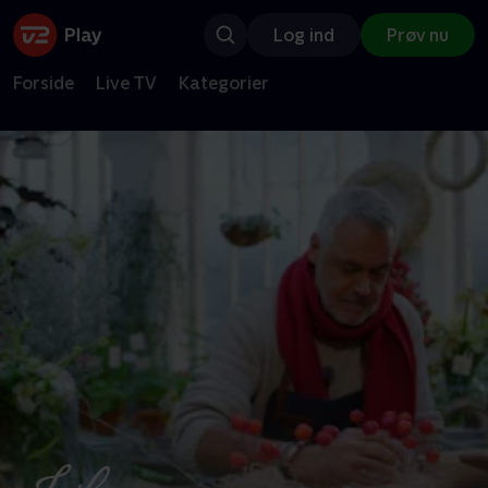
Log ind
Prøv nu
Forside
Live TV
Kategorier