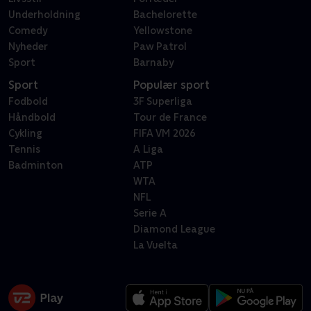
Underholdning
Bachelorette
Comedy
Yellowstone
Nyheder
Paw Patrol
Sport
Barnaby
Sport
Populær sport
Fodbold
3F Superliga
Håndbold
Tour de France
Cykling
FIFA VM 2026
Tennis
A Liga
Badminton
ATP
WTA
NFL
Serie A
Diamond League
La Vuelta