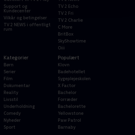
Support og
TV 2 Echo
Kundecenter
TV 2 Fri
Vilkår og betingelser
TV 2 Charlie
TV 2 NEWS i offentligt
C More
rum
BritBox
SkyShowtime
Oiii
Kategorier
Populært
Børn
Klovn
Serier
Badehotellet
Film
Sygeplejeskolen
Dokumentar
X Factor
Reality
Bachelor
Livsstil
Forræder
Underholdning
Bachelorette
Comedy
Yellowstone
Nyheder
Paw Patrol
Sport
Barnaby