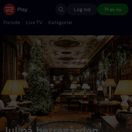
Log ind
Prøv nu
Forside
Live TV
Kategorier
Jul på herregården