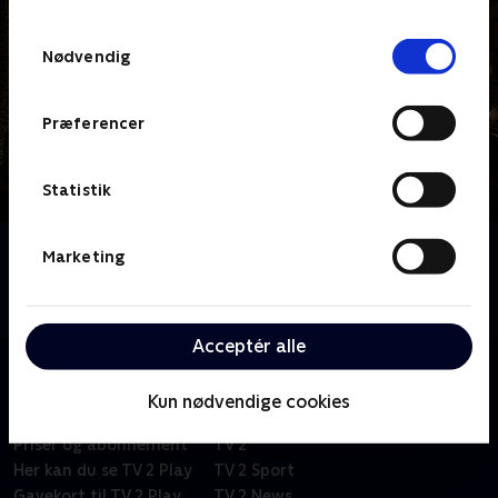
TV 2s privatlivspolitik
.
Samtykkevalg
Nødvendig
Præferencer
Statistik
Om Jul på herregården
Marketing
Kom med bagom, når Englands største slotte og
herregårde gør klar til jul.
Acceptér alle
Kun nødvendige cookies
Om TV 2 Play
Kanaler
Priser og abonnement
TV 2
Her kan du se TV 2 Play
TV 2 Sport
Gavekort til TV 2 Play
TV 2 News