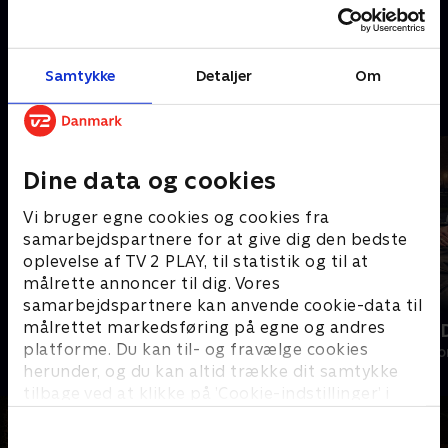
når der igen bliver pyntet op til
når lord og lady Bath slår
jul. Ambitionerne er høje, når
dørene op og omdanner deres
gæster oplever jul fra hele
hjem til et magisk juleland. .
14. november 2021 • 46 min
23. december 2024 • 44 min
verden. .
Samtykke
Detaljer
Om
Andre så også
Dine data og cookies
Vi bruger egne cookies og cookies fra
samarbejdspartnere for at give dig den bedste
oplevelse af TV 2 PLAY, til statistik og til at
målrette annoncer til dig. Vores
samarbejdspartnere kan anvende cookie-data til
målrettet markedsføring på egne og andres
Jul på Hindsgavl
Sæt pris på 
platforme. Du kan til- og fravælge cookies
Livsstil • 1 sæsoner
Livsstil • 6 sæs
herunder, og du kan altid trække dit samtykke
tilbage ved at klikke på ’Cookie-indstillinger’ i
bunden af siden. Læs mere om hvordan TV 2
behandler dine oplysninger i