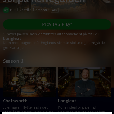
•
Livsstil
•
1 sæson
•
Prøv TV 2 Play*
*Kræver pakken Basis. Administrer dit abonnement på Mit TV 2.
Longleat
Kom med bagom, når Englands største slotte og herregårde
gør klar til jul.
Sæson 1
Chatsworth
Longleat
Julemagien flytter ind i det
Kom indenfor på en af
storslåede Chatsworth House,
Englands største herregårde,