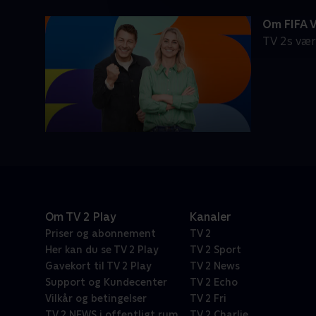
Om FIFA V
TV 2s vær
Om TV 2 Play
Kanaler
Priser og abonnement
TV 2
Her kan du se TV 2 Play
TV 2 Sport
Gavekort til TV 2 Play
TV 2 News
Support og Kundecenter
TV 2 Echo
Vilkår og betingelser
TV 2 Fri
TV 2 NEWS i offentligt rum
TV 2 Charlie