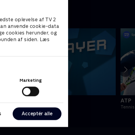
edste oplevelse af TV 2
e kan anvende cookie-data
ge cookies herunder, og
 bunden af siden. Læs
Marketing
PLAYER
ATP
odbold
Tennis
s
Acceptér alle