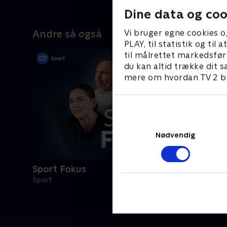
Dine data og coo
Vi bruger egne cookies o
Andre så også
PLAY, til statistik og ti
til målrettet markedsfør
du kan altid trække dit s
mere om hvordan TV 2 be
Nødvendig
Sport Fokus
Sport