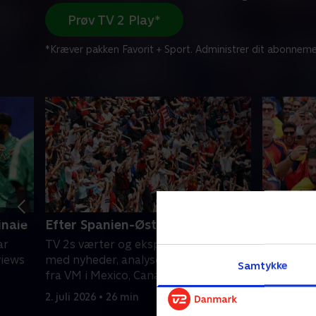
Prøv TV 2 Play*
*Kræver pakken Favorit + Sport. Administrer dit abonneme
inale
Efter Spanien-Østrig, 1/16-finale
Før Span
ar
TV 2s værter og eksperter er klar
TV 2s vær
views
med nyheder, analyser og interviews
med nyhed
Samtykke
fra VM i Mexico, Canada og USA.
fra VM i 
2. juli 2026 • 26 min
2. juli 2026