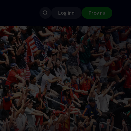
Log ind
Prøv nu