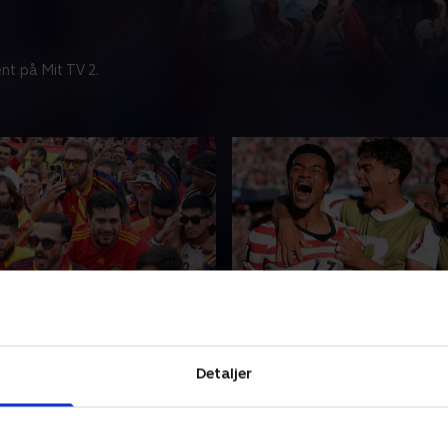
nt på Mit TV 2.
ien-Østrig, 1/16-finale
USA i lykkerus
ter og eksperter er klar
TV 2s værter og eksperter e
er, analyser og interviews
med nyheder, analyser og in
Detaljer
Mexico, Canada og USA.
fra VM i Mexico, Canada og 
 • 39 min
2. juli 2026 • 21 min