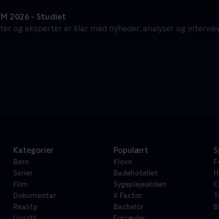
M 2026 - Studiet
ter og eksperter er klar med nyheder, analyser og intervie
Kategorier
Populært
S
Børn
Klovn
F
Serier
Badehotellet
H
Film
Sygeplejeskolen
C
Dokumentar
X Factor
T
Reality
Bachelor
B
Livsstil
Forræder