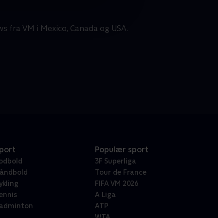
ws fra VM i Mexico, Canada og USA.
port
Populær sport
odbold
3F Superliga
åndbold
Tour de France
ykling
FIFA VM 2026
ennis
A Liga
adminton
ATP
WTA