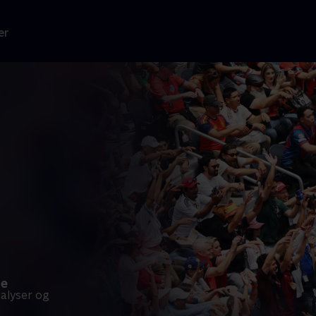
er
le
alyser og