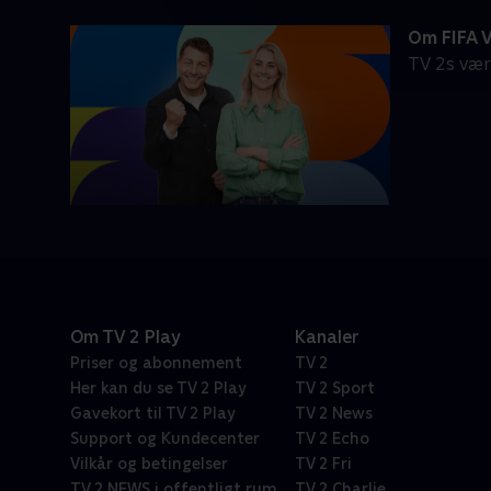
Om FIFA V
TV 2s vær
Om TV 2 Play
Kanaler
Priser og abonnement
TV 2
Her kan du se TV 2 Play
TV 2 Sport
Gavekort til TV 2 Play
TV 2 News
Support og Kundecenter
TV 2 Echo
Vilkår og betingelser
TV 2 Fri
TV 2 NEWS i offentligt rum
TV 2 Charlie