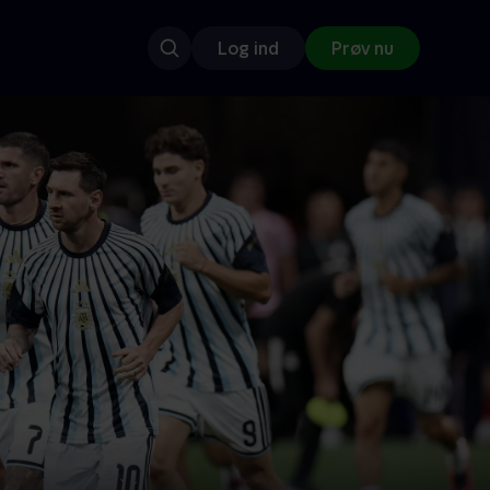
Log ind
Prøv nu