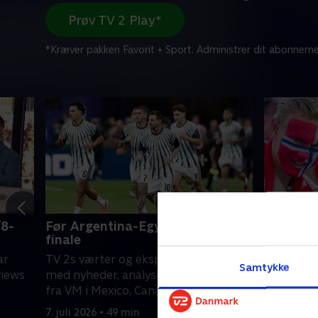
Prøv TV 2 Play*
*Kræver pakken Favorit + Sport. Administrer dit abonneme
/8-
Før Argentina-Egypten, 1/8-
Før Bras
finale
TV 2s vær
ar
TV 2s værter og eksperter er klar
med nyhed
Samtykke
views
med nyheder, analyser og interviews
fra VM i 
fra VM i Mexico, Canada og USA.
5. juli 2026
7. juli 2026 • 49 min