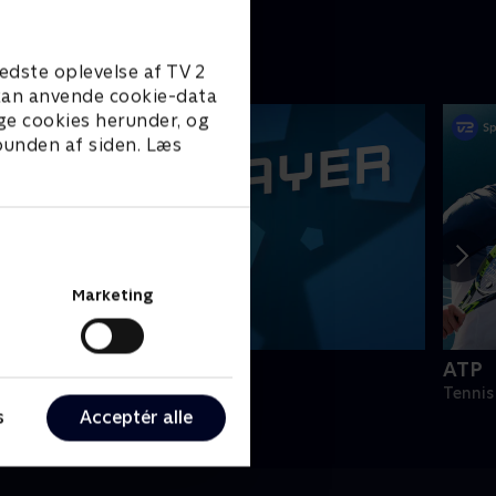
edste oplevelse af TV 2
e kan anvende cookie-data
ge cookies herunder, og
 bunden af siden. Læs
Marketing
PLAYER
ATP
odbold
Tennis
s
Acceptér alle