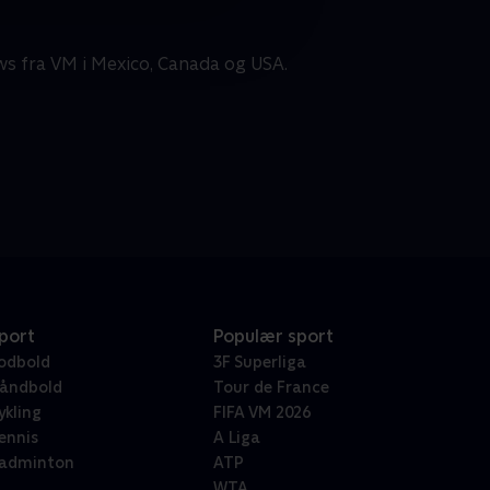
ws fra VM i Mexico, Canada og USA.
port
Populær sport
odbold
3F Superliga
åndbold
Tour de France
ykling
FIFA VM 2026
ennis
A Liga
adminton
ATP
WTA