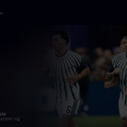
er
ale
alyser og