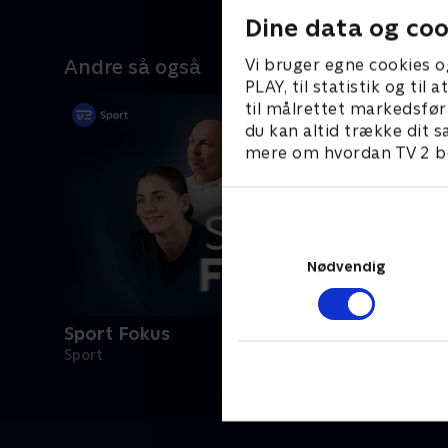
Dine data og coo
Vi bruger egne cookies o
Andre så også
PLAY, til statistik og ti
til målrettet markedsfør
du kan altid trække dit s
mere om hvordan TV 2 be
Nødvendig
Sport Fokus
Sport