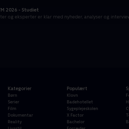
M 2026 - Studiet
ter og eksperter er klar med nyheder, analyser og intervie
Kategorier
Populært
S
Børn
Klovn
F
Serier
Badehotellet
H
Film
Sygeplejeskolen
C
Dokumentar
X Factor
T
Reality
Bachelor
B
Livsstil
Forræder