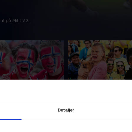
nt på Mit TV 2.
ilien-Norge, 1/8-finale
Efter Brasilien-Norge, 1/
ter og eksperter er klar
TV 2s værter og eksperter e
er, analyser og interviews
med nyheder, analyser og in
Detaljer
Mexico, Canada og USA.
fra VM i Mexico, Canada og 
 • 35 min
5. juli 2026 • 23 min