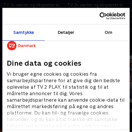
TV 2s værter og eksperter er
TV 2s værter og eksperter er
klar med nyheder, analyser og
klar med nyheder, analyser og
interviews fra VM i Mexico,
interviews fra VM i Mexico,
Canada og USA.
Canada og USA.
1. juli 2026 • 21 min
30. juni 2026 • 59 min
Samtykke
Detaljer
Om
Andre så også
Dine data og cookies
Vi bruger egne cookies og cookies fra
samarbejdspartnere for at give dig den bedste
oplevelse af TV 2 PLAY, til statistik og til at
målrette annoncer til dig. Vores
samarbejdspartnere kan anvende cookie-data til
målrettet markedsføring på egne og andres
Sport Fokus
Højdepunkt
platforme. Du kan til- og fravælge cookies
Sport
Sport
herunder, og du kan altid trække dit samtykke
tilbage ved at klikke på ’Cookie-indstillinger’ i