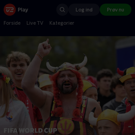
Log ind
Prøv nu
Forside
Live TV
Kategorier