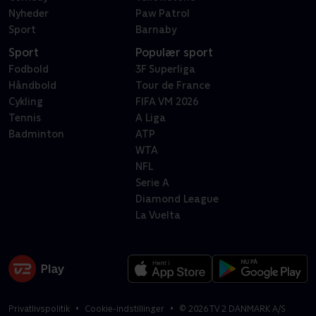
Nyheder
Paw Patrol
Sport
Barnaby
Sport
Populær sport
Fodbold
3F Superliga
Håndbold
Tour de France
Cykling
FIFA VM 2026
Tennis
A Liga
Badminton
ATP
WTA
NFL
Serie A
Diamond League
La Vuelta
Privatlivspolitik
Cookie-indstillinger
©
2026
TV 2 DANMARK A/S