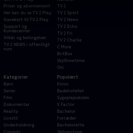
Priser og abonnement
TV 2
Her kan du se TV 2 Play
TV 2 Sport
Gavekort til TV 2 Play
TV 2 News
Support og
TV 2 Echo
Kundecenter
TV 2 Fri
Vilkår og betingelser
TV 2 Charlie
TV 2 NEWS i offentligt
C More
rum
BritBox
SkyShowtime
Oiii
Kategorier
Populært
Børn
Klovn
Serier
Badehotellet
Film
Sygeplejeskolen
Dokumentar
X Factor
Reality
Bachelor
Livsstil
Forræder
Underholdning
Bachelorette
Comedy
Yellowstone