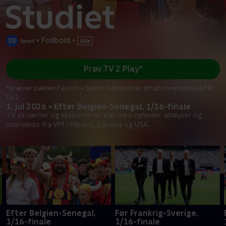
•
Fodbold
•
Prøv TV 2 Play*
*Kræver pakken Favorit + Sport. Administrer dit abonnement på Mit
TV 2.
1. jul 2026 • Efter Belgien-Senegal, 1/16-finale
TV 2s værter og eksperter er klar med nyheder, analyser og
interviews fra VM i Mexico, Canada og USA.
Efter Belgien-Senegal,
Før Frankrig-Sverige,
1/16-finale
1/16-finale