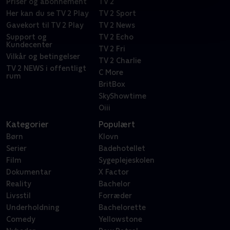
Priser og abonnement
TV 2
Her kan du se TV 2 Play
TV 2 Sport
Gavekort til TV 2 Play
TV 2 News
Support og
TV 2 Echo
Kundecenter
TV 2 Fri
Vilkår og betingelser
TV 2 Charlie
TV 2 NEWS i offentligt
C More
rum
BritBox
SkyShowtime
Oiii
Kategorier
Populært
Børn
Klovn
Serier
Badehotellet
Film
Sygeplejeskolen
Dokumentar
X Factor
Reality
Bachelor
Livsstil
Forræder
Underholdning
Bachelorette
Comedy
Yellowstone