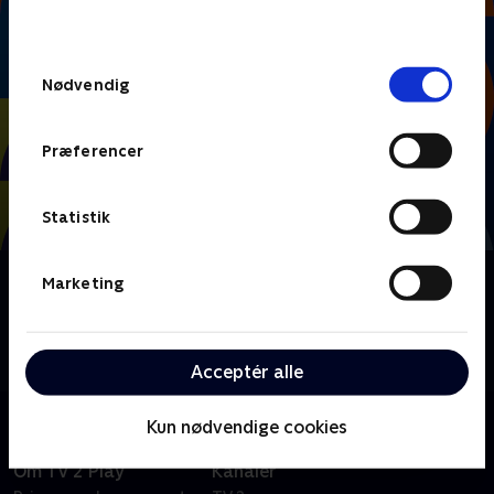
behandler dine oplysninger i
TV 2s privatlivspolitik
.
Samtykkevalg
Nødvendig
Præferencer
Statistik
Om FIFA VM 2026 - Studiet
Marketing
TV 2s værter og eksperter er klar med nyheder,
analyser og interviews fra VM i Mexico, Canada og
USA.
Acceptér alle
Kun nødvendige cookies
Om TV 2 Play
Kanaler