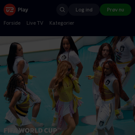
Log ind
Prøv nu
Forside
Live TV
Kategorier