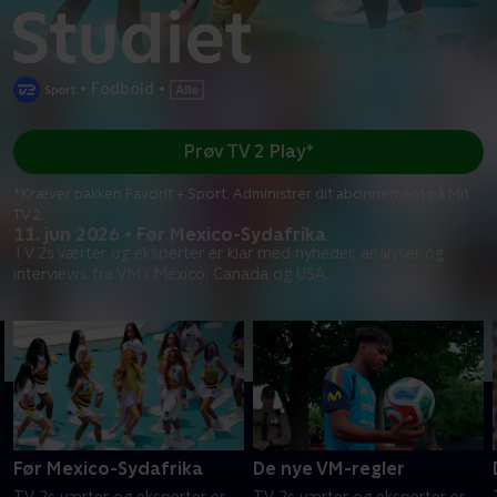
•
Fodbold
•
Prøv TV 2 Play*
*Kræver pakken Favorit + Sport. Administrer dit abonnement på Mit
TV 2.
11. jun 2026 • Før Mexico-Sydafrika
TV 2s værter og eksperter er klar med nyheder, analyser og
interviews fra VM i Mexico, Canada og USA.
Før Mexico-Sydafrika
De nye VM-regler
TV 2s værter og eksperter er
TV 2s værter og eksperter er