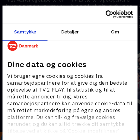
klar med nyheder, analyser og
klar med nyheder, analyser og
interviews fra VM i Mexico,
interviews fra VM i Mexico,
Canada og USA.
Canada og USA.
11. juni 2026 • 59 min
10. juni 2026 • 26 min
Samtykke
Detaljer
Om
Andre så også
Dine data og cookies
Vi bruger egne cookies og cookies fra
samarbejdspartnere for at give dig den bedste
oplevelse af TV 2 PLAY, til statistik og til at
målrette annoncer til dig. Vores
samarbejdspartnere kan anvende cookie-data til
målrettet markedsføring på egne og andres
Sport Fokus
Højdepunkt
platforme. Du kan til- og fravælge cookies
Sport
Sport
herunder, og du kan altid trække dit samtykke
tilbage ved at klikke på ’Cookie-indstillinger’ i
bunden af siden. Læs mere om hvordan TV 2