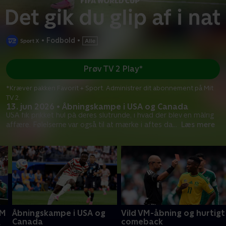
•
Fodbold
•
Prøv TV 2 Play*
*Kræver pakken Favorit + Sport. Administrer dit abonnement på Mit
TV 2.
13. jun 2026 • Åbningskampe i USA og Canada
USA fik prikket hul på deres slutrunde, i hvad der blev en målrig
affære. Følelserne var også til at mærke i aftes da
...
Læs mere
VM
Åbningskampe i USA og
Vild VM-åbning og hurtigt
Canada
comeback
t