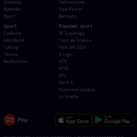
Comedy
Yellowstone
Nyheder
Paw Patrol
Sport
Barnaby
Sport
Populær sport
Fodbold
3F Superliga
Håndbold
Tour de France
Cykling
FIFA VM 2026
Tennis
A Liga
Badminton
ATP
WTA
NFL
Serie A
Diamond League
La Vuelta