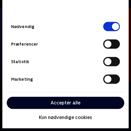
bunden af siden. Læs mere om hvordan TV 2
behandler dine oplysninger i
TV 2s privatlivspolitik
.
Samtykkevalg
Nødvendig
Præferencer
Statistik
Marketing
Om FIFA VM 2026 - Det gik du glip af i nat
Få det bedste og mest opsigtsvækkende fra nattens
Acceptér alle
kampe.
Kun nødvendige cookies