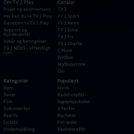
Om TV 2 Play
Kanaler
Priser og abonnement
TV 2
Her kan du se TV 2 Play
TV 2 Sport
Gavekort til TV 2 Play
TV 2 News
Support og
TV 2 Echo
Kundecenter
TV 2 Fri
Vilkår og betingelser
TV 2 Charlie
TV 2 NEWS i offentligt
C More
rum
BritBox
SkyShowtime
Oiii
Kategorier
Populært
Børn
Klovn
Serier
Badehotellet
Film
Sygeplejeskolen
Dokumentar
X Factor
Reality
Bachelor
Livsstil
Forræder
Underholdning
Bachelorette