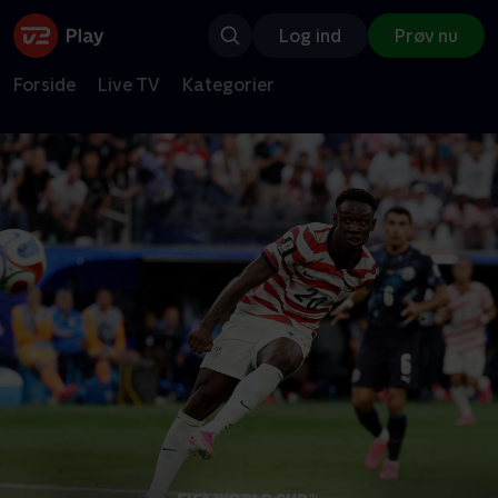
Log ind
Prøv nu
Forside
Live TV
Kategorier