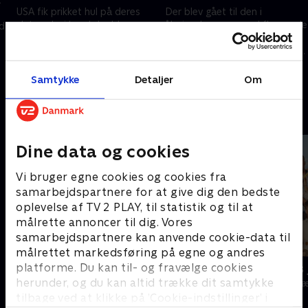
USA fik prikket hul på deres
Der blev gået til den i
slutrunde, i hvad der blev en
åbningskampen med flere røde
d
målrig affære. Følelserne var
kort. I Canadas lejr er der tvivl
også til at mærke i aftes da
om deres store stjerne, mens
r.
Canada og Bosnien-
Sydkorea og Tjekkiet mødtes
13. juni 2026 • 5 min
12. juni 2026 • 5 min
Hercegovina tørnede sammen.
for første gang i en slutrunde.
Samtykke
Detaljer
Om
Andre så også
Dine data og cookies
Vi bruger egne cookies og cookies fra
samarbejdspartnere for at give dig den bedste
oplevelse af TV 2 PLAY, til statistik og til at
målrette annoncer til dig. Vores
samarbejdspartnere kan anvende cookie-data til
målrettet markedsføring på egne og andres
platforme. Du kan til- og fravælge cookies
Klovn
24 stjerners 
herunder, og du kan altid trække dit samtykke
Komedie • 11 sæsoner
TV-Shows • 1 s
tilbage ved at klikke på ’Cookie-indstillinger’ i