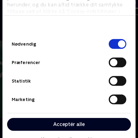
herunder, og du kan altid trække dit samtykke
tilbage ved at klikke på ’Cookie-indstillinger’ i
VM i badminton
Badminton -
bunden af siden. Læs mere om hvordan TV 2
Badminton
Badminton
behandler dine oplysninger i
TV 2s privatlivspolitik
.
Samtykkevalg
Nødvendig
Præferencer
Statistik
Marketing
Acceptér alle
Om Badminton
Her kan du se eller gense udvalgte kampe fra TV 2