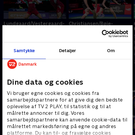
Lundgaard/Vestergaard-
Christiansen/Bøje-
Liang/Wang, kvartfinale,
Gicquel/Delrue,
China Open
kvartfinale, China Open
Se China Open, en af årets helt
Se China Open, en af årets helt
store turneringer på
store turneringer på
Samtykke
Detaljer
Om
badmintonscenen, med masser
badmintonscenen, med masser
af danske spillere i aktion.
af danske spillere i aktion.
24. juli 2026 • 42 min
24. juli 2026 • 61 min
Dine data og cookies
Andre så også
Vi bruger egne cookies og cookies fra
samarbejdspartnere for at give dig den bedste
oplevelse af TV 2 PLAY, til statistik og til at
målrette annoncer til dig. Vores
samarbejdspartnere kan anvende cookie-data til
målrettet markedsføring på egne og andres
platforme. Du kan til- og fravælge cookies