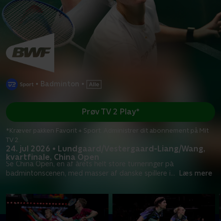
•
Badminton
•
Prøv TV 2 Play*
*Kræver pakken Favorit + Sport. Administrer dit abonnement på Mit
TV 2.
24. jul 2026 • Lundgaard/Vestergaard-Liang/Wang,
kvartfinale, China Open
Se China Open, en af årets helt store turneringer på
badmintonscenen, med masser af danske spillere i
...
Læs mere