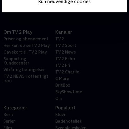
Kun nødvendige cookies
Sport og TV 2 Play.
Om TV 2 Play
Kanaler
Priser og abonnement
TV 2
Her kan du se TV 2 Play
TV 2 Sport
Gavekort til TV 2 Play
TV 2 News
Support og
TV 2 Echo
Kundecenter
TV 2 Fri
Vilkår og betingelser
TV 2 Charlie
TV 2 NEWS i offentligt
C More
rum
BritBox
SkyShowtime
Oiii
Kategorier
Populært
Børn
Klovn
Serier
Badehotellet
Film
Sygeplejeskolen