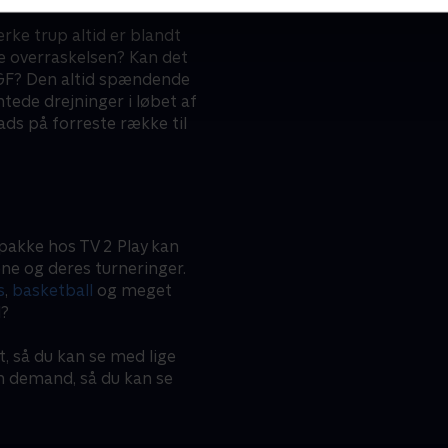
rke trup altid er blandt
re overraskelsen? Kan det
 AGF? Den altid spændende
de drejninger i løbet af
ads på forreste række til
pakke hos TV 2 Play kan
ne og deres turneringer.
s
,
basketball
og meget
l?
t, så du kan se med lige
on demand, så du kan se