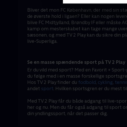
Bliver det mon FC København, der med sin stæ
de øverste hold i ligaen? Eller kan nogen leve
blive FC Midtjylland, Brøndby IF eller måske
kamp om mesterskabet kan tage mange uvente
sæsonen, og med TV 2 Play kan du sikre din pl
live-Superliga.
Se en masse spændende sport på TV 2 Play
Er du vild med sport? Med en Favorit + Sport-
du følge med i en masse forskellige sportsgre
Hos TV 2 Play finder du
fodbold
,
cykling
,
tenni
andet
sport
. Hvilken sportsgren er du mest ti
Med TV 2 Play får du både adgang til live-spor
her og nu. Men du får også adgang til sport 
din yndlingssport, når det passer dig.