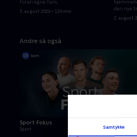
foran egne fans.
hjemmehol
den nye t
3. august 2026 • 120 min
point?
2. august 
Andre så også
Sport Fokus
Samtykke
Sport