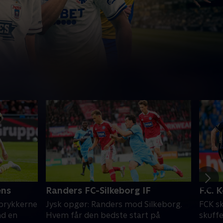
ens
Randers FC-Silkeborg IF
F.C. 
oprykkerne
Jysk opgør: Randers mod Silkeborg.
FCK sk
nd en
Hvem får den bedste start på
skuffe