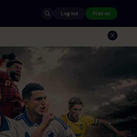
Log ind
Prøv nu