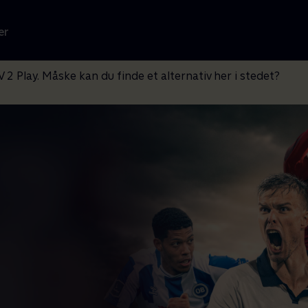
er
V 2 Play. Måske kan du finde et alternativ her i stedet?