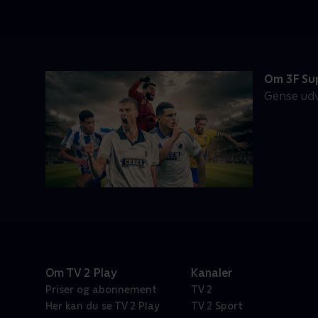
Om 3F Su
Gense udv
Om TV 2 Play
Kanaler
Priser og abonnement
TV 2
Her kan du se TV 2 Play
TV 2 Sport