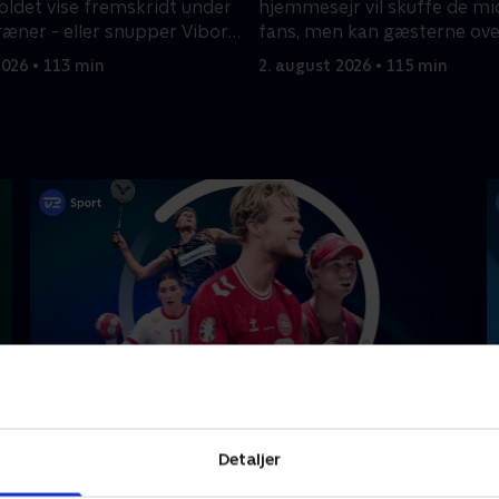
det vise fremskridt under
hjemmesejr vil skuffe de mi
ræner - eller snupper Viborg
fans, men kan gæsterne ove
Herning?
2026 • 113 min
2. august 2026 • 115 min
Højdepunkter
Detaljer
Sport
F