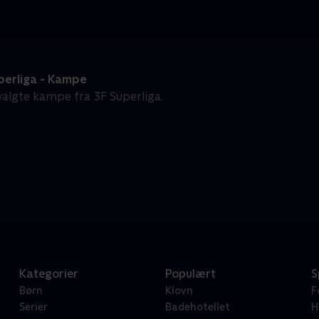
perliga - Kampe
algte kampe fra 3F Superliga.
Kategorier
Populært
S
Børn
Klovn
F
Serier
Badehotellet
H