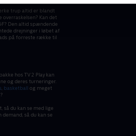
rke trup altid er blandt
re overraskelsen? Kan det
 AGF? Den altid spændende
de drejninger i løbet af
ads på forreste række til
pakke hos TV 2 Play kan
ne og deres turneringer.
s
,
basketball
og meget
l?
t, så du kan se med lige
on demand, så du kan se