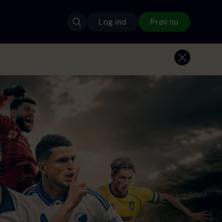
Log ind
Prøv nu