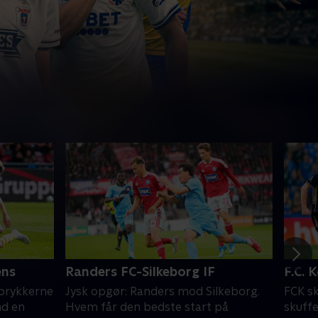
ens
Randers FC-Silkeborg IF
F.C. 
oprykkerne
Jysk opgør: Randers mod Silkeborg.
FCK sk
nd en
Hvem får den bedste start på
skuffe