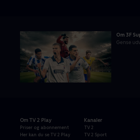
Om 3F Su
Gense udv
Om TV 2 Play
Kanaler
Priser og abonnement
TV 2
Her kan du se TV 2 Play
TV 2 Sport