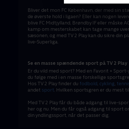
Bliver det mon FC København, der med sin stæ
de øverste hold i ligaen? Eller kan nogen leve
blive FC Midtjylland, Brøndby IF eller måske
kamp om mesterskabet kan tage mange uvente
sæsonen, og med TV 2 Play kan du sikre din pl
live-Superliga.
Se en masse spændende sport på TV 2 Play
Er du vild med sport? Med en Favorit + Sport-
du følge med i en masse forskellige sportsgre
Hos TV 2 Play finder du
fodbold
,
cykling
,
tenni
andet
sport
. Hvilken sportsgren er du mest ti
Med TV 2 Play får du både adgang til live-spor
her og nu. Men du får også adgang til sport 
din yndlingssport, når det passer dig.