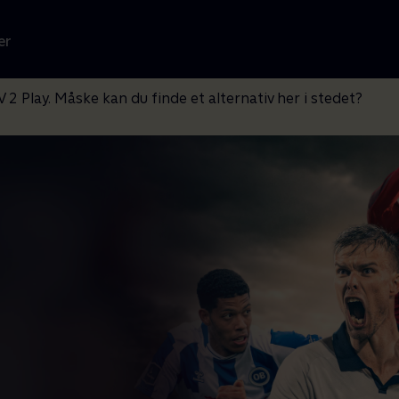
er
V 2 Play. Måske kan du finde et alternativ her i stedet?