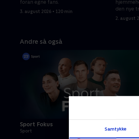
foran egne fans.
hjemmehol
den nye t
3. august 2026 • 120 min
point?
2. august 
Andre så også
Sport Fokus
Samtykke
Sport