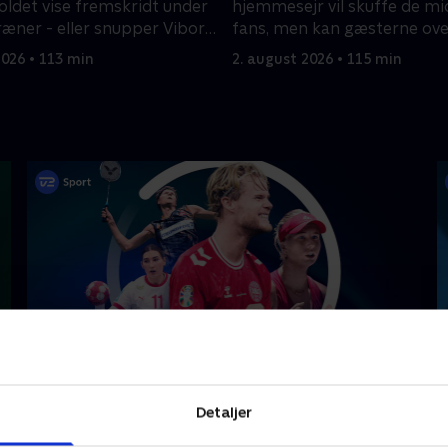
det vise fremskridt under
hjemmesejr vil skuffe de mi
ræner - eller snupper Viborg
fans, men kan gæsterne ove
Herning?
2026 • 113 min
2. august 2026 • 115 min
Højdepunkter
Detaljer
Sport
F