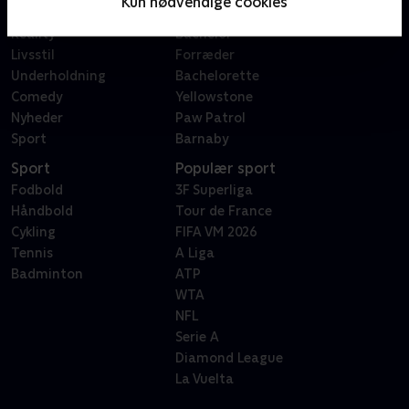
Kun nødvendige cookies
Dokumentar
X Factor
Reality
Bachelor
Livsstil
Forræder
Underholdning
Bachelorette
Comedy
Yellowstone
Nyheder
Paw Patrol
Sport
Barnaby
Sport
Populær sport
Fodbold
3F Superliga
Håndbold
Tour de France
Cykling
FIFA VM 2026
Tennis
A Liga
Badminton
ATP
WTA
NFL
Serie A
Diamond League
La Vuelta