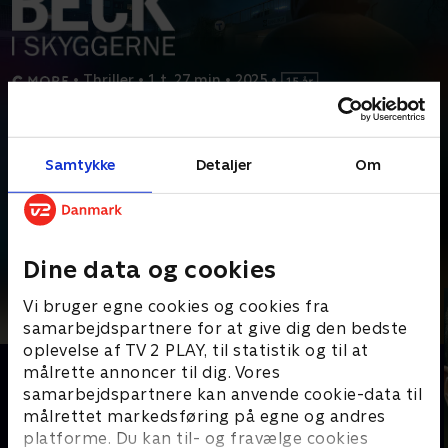
•
Thriller
•
1 t. 27 min
•
2025
•
Prøv TV 2 Play*
Samtykke
Detaljer
Om
*Kræver pakken Basis. Administrer dit abonnement på Mit TV 2.
En voldelig bande mistænkes for et skuddrab i en forstad til
Stockholm. Gerningsmændene findes bundet nær
...
Læs mere
Andre så også
Dine data og cookies
Vi bruger egne cookies og cookies fra
samarbejdspartnere for at give dig den bedste
oplevelse af TV 2 PLAY, til statistik og til at
målrette annoncer til dig. Vores
samarbejdspartnere kan anvende cookie-data til
målrettet markedsføring på egne og andres
platforme. Du kan til- og fravælge cookies