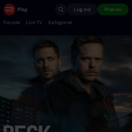
Log ind
Prøv nu
Forside
Live TV
Kategorier