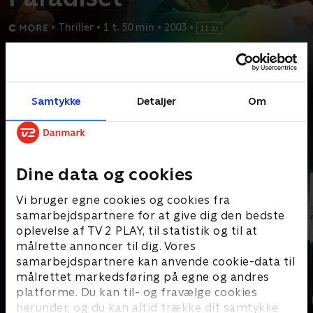
•
Thriller
•
1 t. 50 min
•
2003
•
Prøv TV 2 Play*
*Kræver pakken Basis. Administrer dit abonnement på Mit TV 2.
Samtykke
Detaljer
Om
Mens hun undersøger Paradiset - en fond, der hævder at
beskytte voldsramte kvinder - bliver journalisten
...
Læs mere
Andre så også
Dine data og cookies
Vi bruger egne cookies og cookies fra
samarbejdspartnere for at give dig den bedste
oplevelse af TV 2 PLAY, til statistik og til at
målrette annoncer til dig. Vores
samarbejdspartnere kan anvende cookie-data til
målrettet markedsføring på egne og andres
platforme. Du kan til- og fravælge cookies
herunder, og du kan altid trække dit samtykke