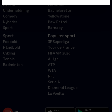
Livsstil
Forræder
Underholdning
Bachelorette
Comedy
Yellowstone
Nyheder
Paw Patrol
Sport
Barnaby
Sport
Populær sport
Fodbold
3F Superliga
Håndbold
Tour de France
Cykling
FIFA VM 2026
Tennis
A Liga
Badminton
ATP
WTA
NFL
Serie A
Diamond League
La Vuelta