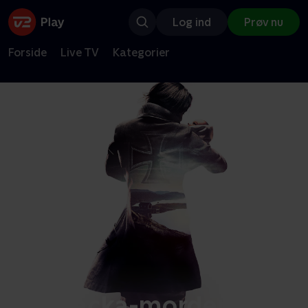
Log ind
Prøv nu
Forside
Live TV
Kategorier
Fjällbacka-mordene -