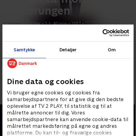
Tyskerungen
•
Thriller
•
1 t. 40 min
•
2013
•
Prøv TV 2 Play*
Samtykke
Detaljer
Om
*Kræver pakken Basis. Administrer dit abonnement på Mit TV 2.
Da forfatteren Erica Falcks forældre omkommer i en bilulykke,
bliver hun opsøgt af en mand, som påstår, at han
...
Læs mere
Andre så også
Dine data og cookies
Vi bruger egne cookies og cookies fra
samarbejdspartnere for at give dig den bedste
oplevelse af TV 2 PLAY, til statistik og til at
målrette annoncer til dig. Vores
samarbejdspartnere kan anvende cookie-data til
målrettet markedsføring på egne og andres
platforme. Du kan til- og fravælge cookies