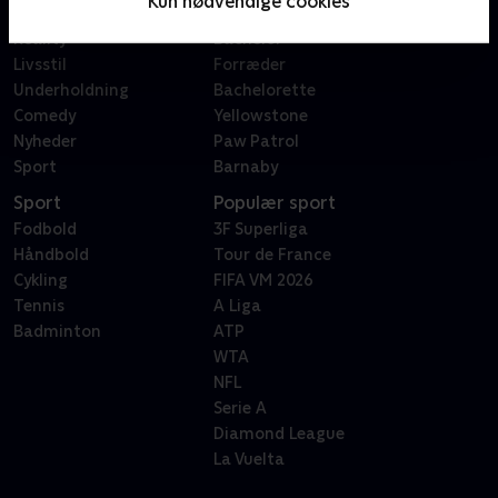
Kun nødvendige cookies
Dokumentar
X Factor
Reality
Bachelor
Livsstil
Forræder
Underholdning
Bachelorette
Comedy
Yellowstone
Nyheder
Paw Patrol
Sport
Barnaby
Sport
Populær sport
Fodbold
3F Superliga
Håndbold
Tour de France
Cykling
FIFA VM 2026
Tennis
A Liga
Badminton
ATP
WTA
NFL
Serie A
Diamond League
La Vuelta