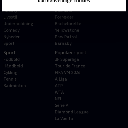
Kun nødvendige cookies
Dokumentar
X Factor
Reality
Bachelor
Livsstil
Forræder
Underholdning
Bachelorette
Comedy
Yellowstone
Nyheder
Paw Patrol
Sport
Barnaby
Sport
Populær sport
Fodbold
3F Superliga
Håndbold
Tour de France
Cykling
FIFA VM 2026
Tennis
A Liga
Badminton
ATP
WTA
NFL
Serie A
Diamond League
La Vuelta