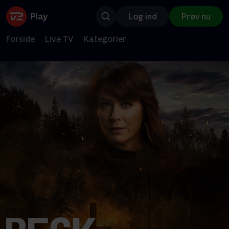
Log ind
Prøv nu
Forside
Live TV
Kategorier