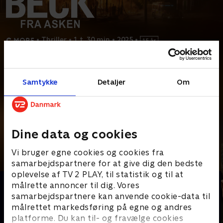
•
Thriller
•
1 t. 30 min
•
2025
•
Prøv TV 2 Play*
Samtykke
Detaljer
Om
*Kræver pakken Basis. Administrer dit abonnement på Mit TV 2.
En prædikant er omkommet i en mordbrand i et af
pinsebevægelsens menighedshuse. Da Alex og
...
Læs mere
Andre så også
Dine data og cookies
Vi bruger egne cookies og cookies fra
samarbejdspartnere for at give dig den bedste
oplevelse af TV 2 PLAY, til statistik og til at
målrette annoncer til dig. Vores
samarbejdspartnere kan anvende cookie-data til
målrettet markedsføring på egne og andres
platforme. Du kan til- og fravælge cookies