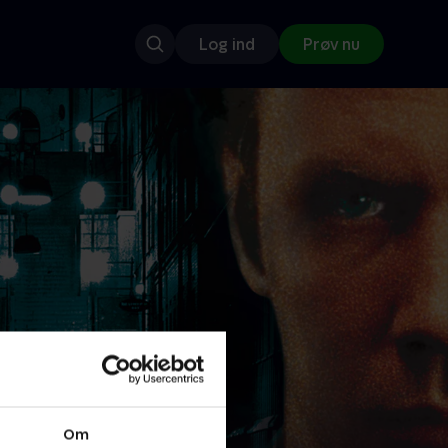
Log ind
Prøv nu
Om