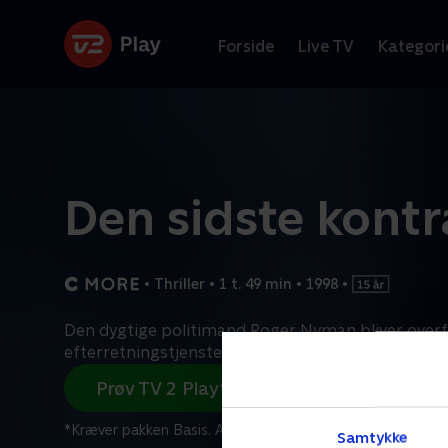
Forside
Live TV
Kategori
Den sidste kontr
•
Thriller
•
1 t. 49 min
•
1998
•
Den dygtige politimand Roger Nyman bliver overfly
efterretningstjensten. Her opdager han, at en
...
L
Prøv TV 2 Play*
*Kræver pakken Basis. Administrer dit abonnement på Mit
Samtykke