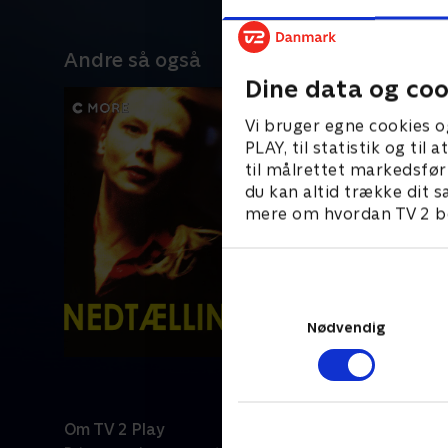
Andre så også
Dine data og coo
Vi bruger egne cookies o
PLAY, til statistik og ti
til målrettet markedsfør
du kan altid trække dit s
mere om hvordan TV 2 be
Nødvendig
Om TV 2 Play
Kanaler