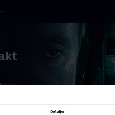
er
akt
ttet til
æs mere
 TV 2.
Detaljer