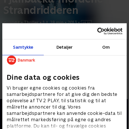
Strandridderen
•
Thriller
•
1 t. 28 min
•
2013
•
Prøv TV 2 Play*
Samtykke
Detaljer
Om
*Kræver pakken Basis. Administrer dit abonnement på Mit TV 2.
Den unge kystvagt Jessica finder to dybhavsdykkere døde efter
en storm. Kort efter findes lederen af Kungshamns
...
Læs mere
Andre så også
Dine data og cookies
Vi bruger egne cookies og cookies fra
samarbejdspartnere for at give dig den bedste
oplevelse af TV 2 PLAY, til statistik og til at
målrette annoncer til dig. Vores
samarbejdspartnere kan anvende cookie-data til
målrettet markedsføring på egne og andres
platforme. Du kan til- og fravælge cookies