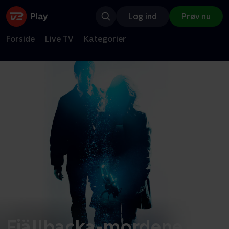
Log ind
Prøv nu
Forside
Live TV
Kategorier
Fjällbacka-mordene -