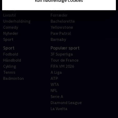
Kun nødvendige cookies
Dokumentar
X Factor
Reality
Bachelor
Livsstil
Forræder
Underholdning
Bachelorette
Comedy
Yellowstone
Nyheder
Paw Patrol
Sport
Barnaby
Sport
Populær sport
Fodbold
3F Superliga
Håndbold
Tour de France
Cykling
FIFA VM 2026
Tennis
A Liga
Badminton
ATP
WTA
NFL
Serie A
Diamond League
La Vuelta