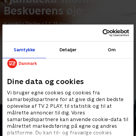
Beskuerens øje
•
Thriller
•
1 t. 28 min
•
2012
•
Prøv TV 2 Play*
Samtykke
Detaljer
Om
*Kræver pakken Basis. Administrer dit abonnement på Mit TV 2.
Ericas søster Anna finder en veninde bevidstløs og låst inde i sin
bil. Dagen efter findes en mand myrdet, og
...
Læs mere
Andre så også
Dine data og cookies
Vi bruger egne cookies og cookies fra
samarbejdspartnere for at give dig den bedste
oplevelse af TV 2 PLAY, til statistik og til at
målrette annoncer til dig. Vores
samarbejdspartnere kan anvende cookie-data til
målrettet markedsføring på egne og andres
platforme. Du kan til- og fravælge cookies