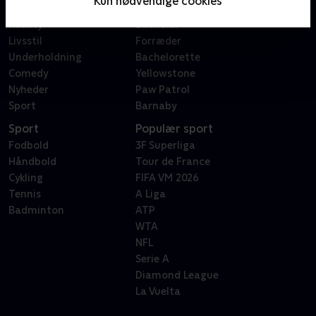
Kun nødvendige cookies
Dokumentar
X Factor
Reality
Bachelor
Livsstil
Forræder
Underholdning
Bachelorette
Comedy
Yellowstone
Nyheder
Paw Patrol
Sport
Barnaby
Sport
Populær sport
Fodbold
3F Superliga
Håndbold
Tour de France
Cykling
FIFA VM 2026
Tennis
A Liga
Badminton
ATP
WTA
NFL
Serie A
Diamond League
La Vuelta