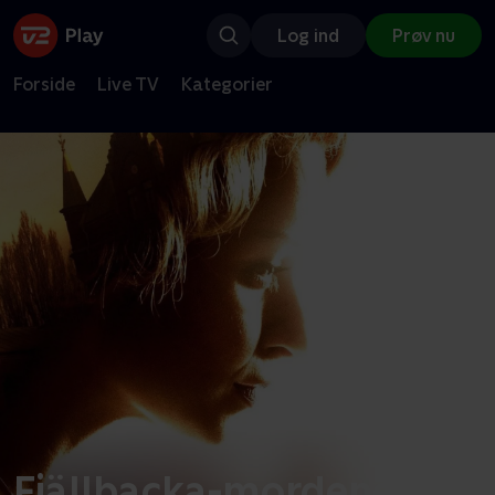
Log ind
Prøv nu
Forside
Live TV
Kategorier
Fjällbacka-mordene -