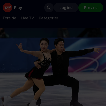
Log ind
Prøv nu
Forside
Live TV
Kategorier