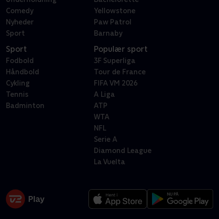
Comedy
Yellowstone
Nyheder
Paw Patrol
Sport
Barnaby
Sport
Populær sport
Fodbold
3F Superliga
Håndbold
Tour de France
Cykling
FIFA VM 2026
Tennis
A Liga
Badminton
ATP
WTA
NFL
Serie A
Diamond League
La Vuelta