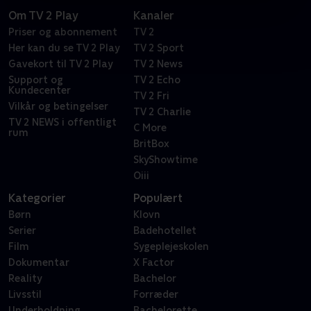
Om TV 2 Play
Kanaler
Priser og abonnement
TV 2
Her kan du se TV 2 Play
TV 2 Sport
Gavekort til TV 2 Play
TV 2 News
Support og
TV 2 Echo
Kundecenter
TV 2 Fri
Vilkår og betingelser
TV 2 Charlie
TV 2 NEWS i offentligt
C More
rum
BritBox
SkyShowtime
Oiii
Kategorier
Populært
Børn
Klovn
Serier
Badehotellet
Film
Sygeplejeskolen
Dokumentar
X Factor
Reality
Bachelor
Livsstil
Forræder
Underholdning
Bachelorette