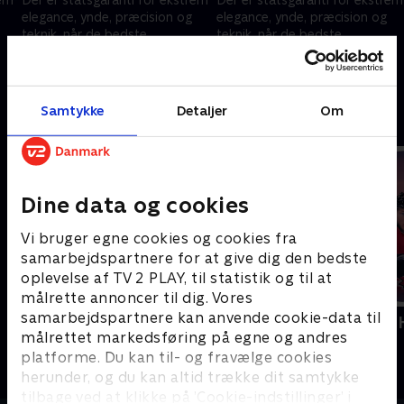
elegance, ynde, præcision og
elegance, ynde, præcision og
teknik, når de bedste
teknik, når de bedste
kunstskøjteløbere fra hele
kunstskøjteløbere fra hele
ce
verden konkurrerer i Milano Ice
verden konkurrerer i Milano Ice
6. februar 2026 • 94 min
6. februar 2026 • 88 min
Skating Arena.
Skating Arena.
Samtykke
Detaljer
Om
Andre så også
Dine data og cookies
Vi bruger egne cookies og cookies fra
samarbejdspartnere for at give dig den bedste
oplevelse af TV 2 PLAY, til statistik og til at
målrette annoncer til dig. Vores
samarbejdspartnere kan anvende cookie-data til
Vinter-OL - Short Track
Vinter-OL -
målrettet markedsføring på egne og andres
Skøjteløb
Sport
platforme. Du kan til- og fravælge cookies
herunder, og du kan altid trække dit samtykke
tilbage ved at klikke på ’Cookie-indstillinger’ i