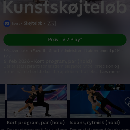
•
Skøjteløb
•
Prøv TV 2 Play*
*Kræver pakken Favorit + Sport. Administrer dit abonnement på Mit
TV 2.
6. feb 2026 • Kort program, par (hold)
Der er statsgaranti for ekstrem elegance, ynde, præcision og
teknik, når de bedste kunstskøjteløbere fra hele
...
Læs mere
Kort program, par (hold)
Isdans, rytmisk (hold)
rem
Der er statsgaranti for ekstrem
Der er statsgaranti for ekstrem