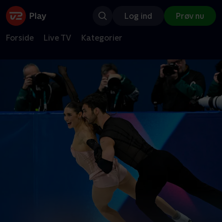
Log ind
Prøv nu
Forside
Live TV
Kategorier