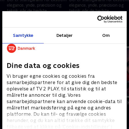
elegance, ynde, præcision og
elegance, ynde, præcision og
teknik, når de bedste
teknik, når de bedste
kunstskøjteløbere fra hele
kunstskøjteløbere fra hele
ce
verden konkurrerer i Milano Ice
verden konkurrerer i Milano Ice
6. februar 2026 • 94 min
6. februar 2026 • 88 min
Skating Arena.
Skating Arena.
Samtykke
Detaljer
Om
Andre så også
Dine data og cookies
Vi bruger egne cookies og cookies fra
samarbejdspartnere for at give dig den bedste
oplevelse af TV 2 PLAY, til statistik og til at
målrette annoncer til dig. Vores
samarbejdspartnere kan anvende cookie-data til
Vinter-OL - Short Track
Vinter-OL -
målrettet markedsføring på egne og andres
Skøjteløb
Sport
platforme. Du kan til- og fravælge cookies
herunder, og du kan altid trække dit samtykke
tilbage ved at klikke på ’Cookie-indstillinger’ i