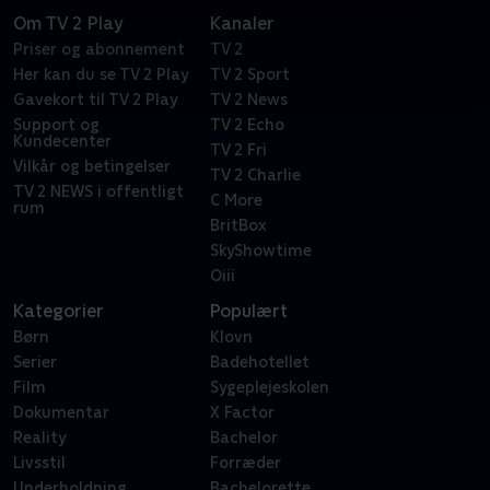
Om TV 2 Play
Kanaler
Priser og abonnement
TV 2
Her kan du se TV 2 Play
TV 2 Sport
Gavekort til TV 2 Play
TV 2 News
Support og
TV 2 Echo
Kundecenter
TV 2 Fri
Vilkår og betingelser
TV 2 Charlie
TV 2 NEWS i offentligt
C More
rum
BritBox
SkyShowtime
Oiii
Kategorier
Populært
Børn
Klovn
Serier
Badehotellet
Film
Sygeplejeskolen
Dokumentar
X Factor
Reality
Bachelor
Livsstil
Forræder
Underholdning
Bachelorette