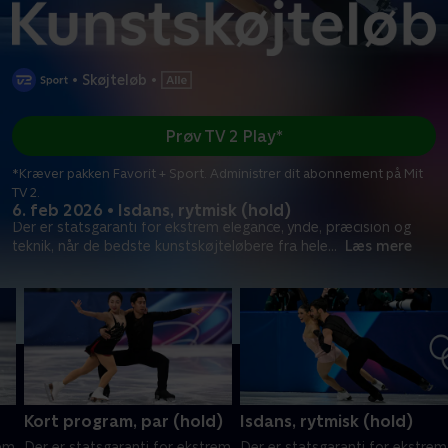
•
Skøjteløb
•
Prøv TV 2 Play*
*Kræver pakken Favorit + Sport. Administrer dit abonnement på Mit
TV 2.
6. feb 2026 • Isdans, rytmisk (hold)
Der er statsgaranti for ekstrem elegance, ynde, præcision og
teknik, når de bedste kunstskøjteløbere fra hele
...
Læs mere
Kort program, par (hold)
Isdans, rytmisk (hold)
rem
Der er statsgaranti for ekstrem
Der er statsgaranti for ekstrem