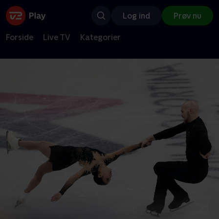
Log ind
Prøv nu
Forside
Live TV
Kategorier