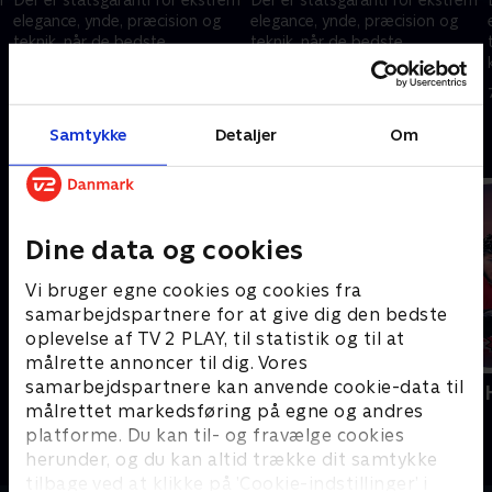
elegance, ynde, præcision og
elegance, ynde, præcision og
teknik, når de bedste
teknik, når de bedste
kunstskøjteløbere fra hele
kunstskøjteløbere fra hele
verden konkurrerer i Milano Ice
verden konkurrerer i Milano Ice
8. februar 2026 • 60 min
7. februar 2026 • 52 min
Skating Arena.
Skating Arena.
Samtykke
Detaljer
Om
Andre så også
Dine data og cookies
Vi bruger egne cookies og cookies fra
samarbejdspartnere for at give dig den bedste
oplevelse af TV 2 PLAY, til statistik og til at
målrette annoncer til dig. Vores
samarbejdspartnere kan anvende cookie-data til
Vinter-OL - Short Track
Vinter-OL -
målrettet markedsføring på egne og andres
Skøjteløb
Sport
platforme. Du kan til- og fravælge cookies
herunder, og du kan altid trække dit samtykke
tilbage ved at klikke på ’Cookie-indstillinger’ i