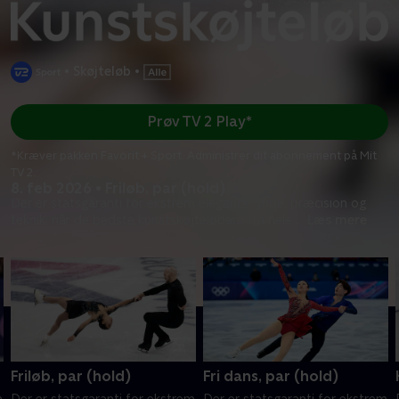
•
Skøjteløb
•
Prøv TV 2 Play*
*Kræver pakken Favorit + Sport. Administrer dit abonnement på Mit
TV 2.
8. feb 2026 • Friløb, par (hold)
Der er statsgaranti for ekstrem elegance, ynde, præcision og
teknik, når de bedste kunstskøjteløbere fra hele
...
Læs mere
Friløb, par (hold)
Fri dans, par (hold)
m
Der er statsgaranti for ekstrem
Der er statsgaranti for ekstrem