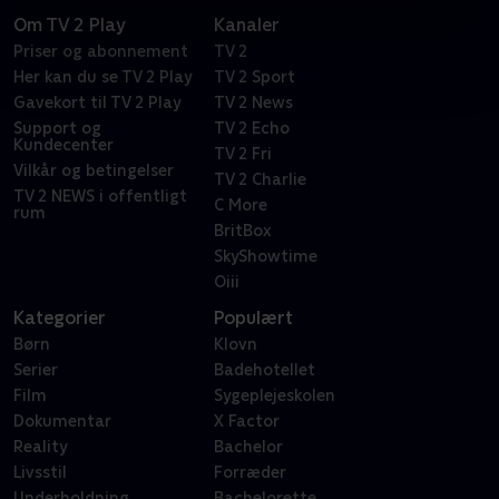
Om TV 2 Play
Kanaler
Priser og abonnement
TV 2
Her kan du se TV 2 Play
TV 2 Sport
Gavekort til TV 2 Play
TV 2 News
Support og
TV 2 Echo
Kundecenter
TV 2 Fri
Vilkår og betingelser
TV 2 Charlie
TV 2 NEWS i offentligt
C More
rum
BritBox
SkyShowtime
Oiii
Kategorier
Populært
Børn
Klovn
Serier
Badehotellet
Film
Sygeplejeskolen
Dokumentar
X Factor
Reality
Bachelor
Livsstil
Forræder
Underholdning
Bachelorette