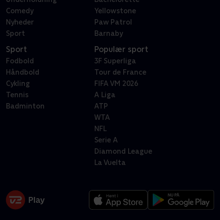
Comedy
Yellowstone
Nyheder
Paw Patrol
Sport
Barnaby
Sport
Populær sport
Fodbold
3F Superliga
Håndbold
Tour de France
Cykling
FIFA VM 2026
Tennis
A Liga
Badminton
ATP
WTA
NFL
Serie A
Diamond League
La Vuelta