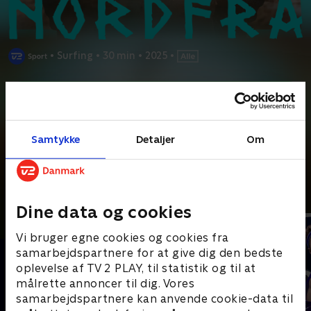
•
Surfing
•
30 min
•
2025
•
Prøv TV 2 Play*
*Kræver pakken Favorit + Sport. Administrer dit abonnement på Mit
TV 2.
Samtykke
Detaljer
Om
Vi følger den dansk-australske surfer Isabella Nichols, som for
første gang oplever den danske vestkyst. Hun er
...
Læs mere
Andre så også
Dine data og cookies
Vi bruger egne cookies og cookies fra
samarbejdspartnere for at give dig den bedste
oplevelse af TV 2 PLAY, til statistik og til at
målrette annoncer til dig. Vores
samarbejdspartnere kan anvende cookie-data til