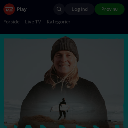
Log ind
Prøv nu
Forside
Live TV
Kategorier