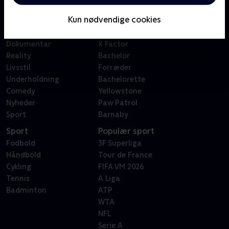
Børn
Klovn
Kun nødvendige cookies
Serier
Badehotellet
Film
Sygeplejeskolen
Dokumentar
X Factor
Reality
Bachelor
Livsstil
Forræder
Underholdning
Bachelorette
Comedy
Yellowstone
Nyheder
Paw Patrol
Sport
Barnaby
Sport
Populær sport
Fodbold
3F Superliga
Håndbold
Tour de France
Cykling
FIFA VM 2026
Tennis
A Liga
Badminton
ATP
WTA
NFL
Serie A