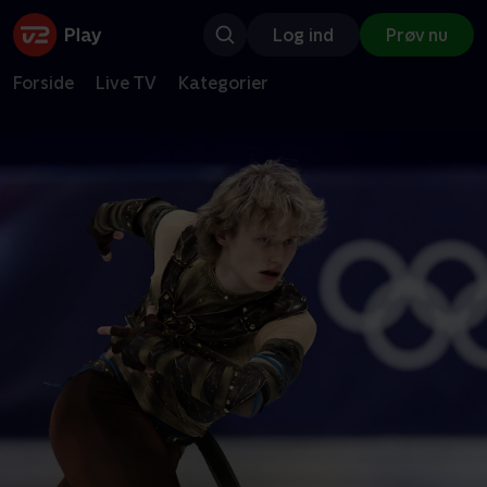
Log ind
Prøv nu
Forside
Live TV
Kategorier