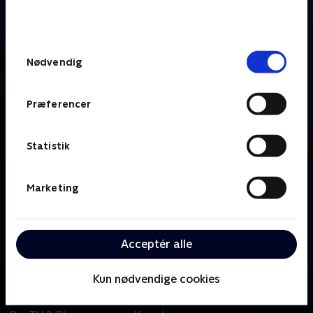
bunden af siden. Læs mere om hvordan TV 2
behandler dine oplysninger i
TV 2s privatlivspolitik
.
Samtykkevalg
Nødvendig
Præferencer
Statistik
Om Vinter-OL - Kunstskøjteløb
Marketing
De bedste kunstskøjteløbere fra hele verden
konkurrerer i Milano Ice Skating Arena i en af vinter-
OL’s mest populære discipliner fra legene i Milano
Acceptér alle
Cortina.
Kun nødvendige cookies