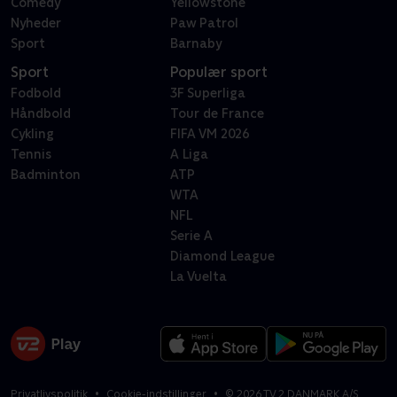
Comedy
Yellowstone
Nyheder
Paw Patrol
Sport
Barnaby
Sport
Populær sport
Fodbold
3F Superliga
Håndbold
Tour de France
Cykling
FIFA VM 2026
Tennis
A Liga
Badminton
ATP
WTA
NFL
Serie A
Diamond League
La Vuelta
Privatlivspolitik
Cookie-indstillinger
©
2026
TV 2 DANMARK A/S