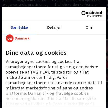
elegance, ynde, præcision og
fra hele verden konkurrerer i
f
teknik, når de bedste
Milano Ice Skating Arena i en af
kunstskøjteløbere fra hele
Vinter-OL’s mest populære
verden konkurrerer i Milano Ice
discipliner fra legene i Milano
10. februar 2026 • 244 min
9. februar 2026 • 197 min
Skating Arena.
Cortina.
Samtykke
Detaljer
Om
Andre så også
Dine data og cookies
Vi bruger egne cookies og cookies fra
samarbejdspartnere for at give dig den bedste
oplevelse af TV 2 PLAY, til statistik og til at
målrette annoncer til dig. Vores
samarbejdspartnere kan anvende cookie-data til
Vinter-OL - Short Track
Vinter-OL -
målrettet markedsføring på egne og andres
Skøjteløb
Sport
platforme. Du kan til- og fravælge cookies
herunder, og du kan altid trække dit samtykke
tilbage ved at klikke på ’Cookie-indstillinger’ i