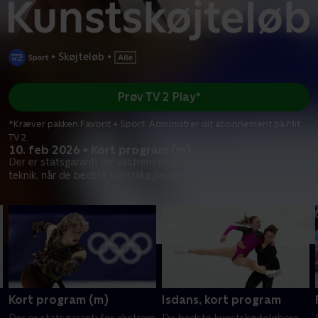
•
Skøjteløb
•
Prøv TV 2 Play*
*Kræver pakken Favorit + Sport. Administrer dit abonnement på Mit
TV 2.
10. feb 2026 • Kort program (m)
Der er statsgaranti for ekstrem elegance, ynde, præcision og
teknik, når de bedste kunstskøjteløbere fra hele
...
Læs mere
Kort program (m)
Isdans, kort program
Der er statsgaranti for ekstrem
De bedste kunstskøjteløbere