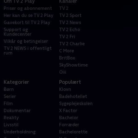
Om TV 2 Play
Kanaler
Priser og abonnement
TV 2
Her kan du se TV 2 Play
TV 2 Sport
Gavekort til TV 2 Play
TV 2 News
Support og
TV 2 Echo
Kundecenter
TV 2 Fri
Vilkår og betingelser
TV 2 Charlie
TV 2 NEWS i offentligt
C More
rum
BritBox
SkyShowtime
Oiii
Kategorier
Populært
Børn
Klovn
Serier
Badehotellet
Film
Sygeplejeskolen
Dokumentar
X Factor
Reality
Bachelor
Livsstil
Forræder
Underholdning
Bachelorette