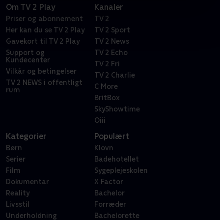
Om TV 2 Play
Kanaler
Priser og abonnement
TV 2
Her kan du se TV 2 Play
TV 2 Sport
Gavekort til TV 2 Play
TV 2 News
Support og
TV 2 Echo
Kundecenter
TV 2 Fri
Vilkår og betingelser
TV 2 Charlie
TV 2 NEWS i offentligt
C More
rum
BritBox
SkyShowtime
Oiii
Kategorier
Populært
Børn
Klovn
Serier
Badehotellet
Film
Sygeplejeskolen
Dokumentar
X Factor
Reality
Bachelor
Livsstil
Forræder
Underholdning
Bachelorette