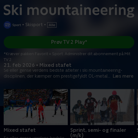
•
Skisport
•
Prøv TV 2 Play*
*Kræver pakken Favorit + Sport. Administrer dit abonnement på Mit
TV 2.
21. feb 2026 • Mixed stafet
Se eller gense verdens bedste atleter i ski mountaineering-
disciplinen, der kæmper om prestigefyldt OL-metal
...
Læs mere
Mixed stafet
Sprint, semi- og finaler
(m/k)
Se eller gense verdens bedste