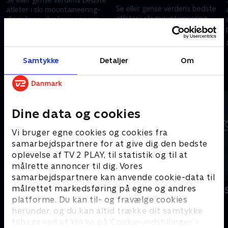
Se eller gense verdens bedste
atleter i ski mountaineering-
atleter i ski mountaineering-
disciplinen, der kæmper om
disciplinen, der kæmper om
prestigefyldt OL-metal i Italien.
prestigefyldt OL-metal i Italien.
21. februar 2026 • 38 min
19. februar 2026 • 132 min
Samtykke
Detaljer
Om
Andre så også
Dine data og cookies
Vi bruger egne cookies og cookies fra
samarbejdspartnere for at give dig den bedste
oplevelse af TV 2 PLAY, til statistik og til at
målrette annoncer til dig. Vores
samarbejdspartnere kan anvende cookie-data til
målrettet markedsføring på egne og andres
Vinter-OL - Langrend
Vinter-OL - 
platforme. Du kan til- og fravælge cookies
Skisport
Skisport
herunder, og du kan altid trække dit samtykke
tilbage ved at klikke på ’Cookie-indstillinger’ i