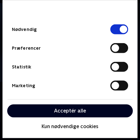
bunden af siden. Læs mere om hvordan TV 2
behandler dine oplysninger i
TV 2s privatlivspolitik
.
Samtykkevalg
Nødvendig
Præferencer
Statistik
Marketing
Om Vinter-OL - Ski mountaineering
Se eller gense verdens bedste atleter i ski
mountaineering-disciplinen, der kæmper om
Acceptér alle
prestigefyldt OL-metal i Milano Cortina.
Kun nødvendige cookies