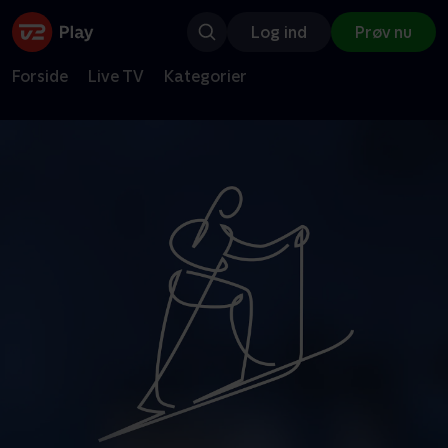
Log ind
Prøv nu
Forside
Live TV
Kategorier