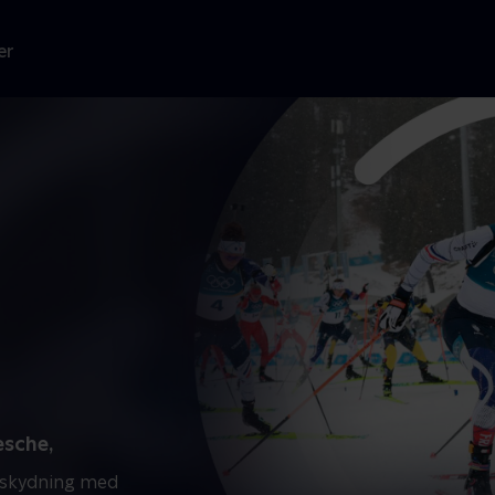
er
esche,
kiskydning med