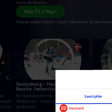
Anne de Besche.
Prøv TV 2 Play*
*Kræver pakken Favorit + Sport. Administrer dit abonneme
Skiskydning - Med Anne de
Ski moun
Besche, fællesstart (k)
stafet
nes
Se højdepunkterne fra kvindernes
Se højdep
Samtykke
Canada
fællesstart i Skiskydning med Anne
ski mount
ortina.
de Besche.
Italien.