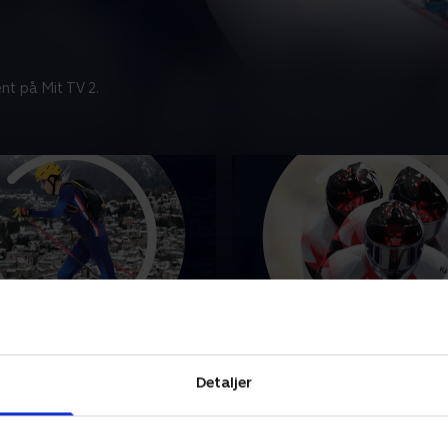
nt på Mit TV 2.
taineering - Mixed
Bobslæde (m)
Se højdepunkter fra herrer
Detaljer
unkterne fra mixed stafet i
bobslæde i vinter-OL i Milan
aineering ved vinter-OL i
21. februar 2026 • 5 min