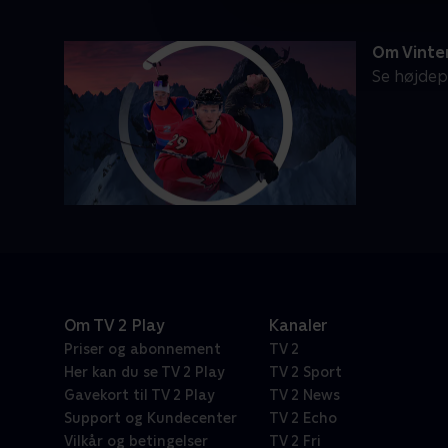
Om Vinte
Se højdep
Om TV 2 Play
Kanaler
Priser og abonnement
TV 2
Her kan du se TV 2 Play
TV 2 Sport
Gavekort til TV 2 Play
TV 2 News
Support og Kundecenter
TV 2 Echo
Vilkår og betingelser
TV 2 Fri