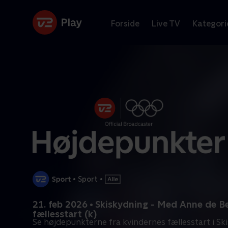
Forside
Live TV
Kategori
•
Sport
•
21. feb 2026 • Skiskydning - Med Anne de B
fællesstart (k)
Se højdepunkterne fra kvindernes fællesstart i S