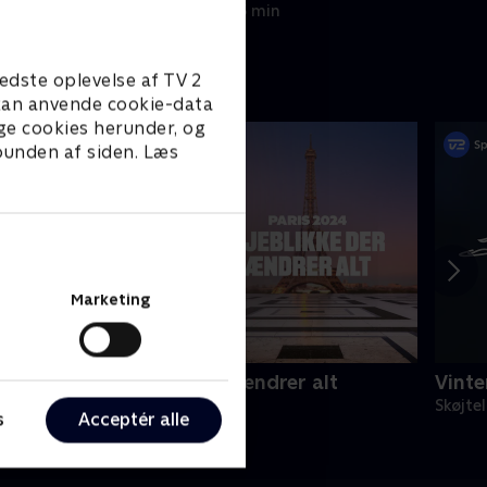
20. februar 2026 • 5 min
edste oplevelse af TV 2
e kan anvende cookie-data
ge cookies herunder, og
 bunden af siden. Læs
Marketing
aris 2024 - øjeblikke der ændrer alt
Vinte
024 • Sport • 28 min
Skøjte
s
Acceptér alle