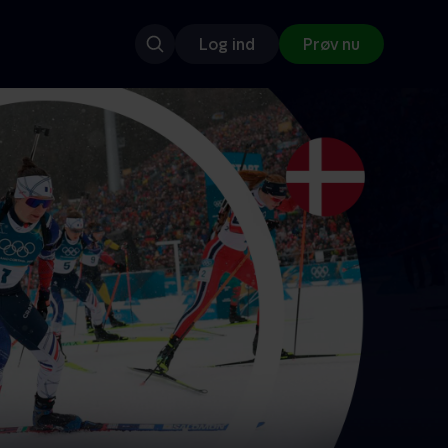
Log ind
Prøv nu