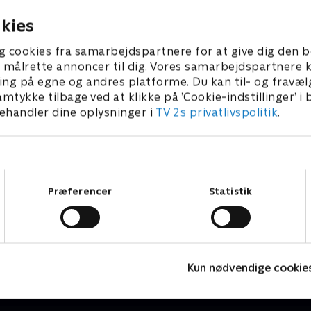
r 2026 • 5 min
kies
g cookies fra samarbejdspartnere for at give dig den b
l at målrette annoncer til dig. Vores samarbejdspartner
ing på egne og andres platforme. Du kan til- og fravæl
amtykke tilbage ved at klikke på ’Cookie-indstillinger’ i
handler dine oplysninger i
TV 2s privatlivspolitik
.
Samtykkevalg
Præferencer
Statistik
Højdepunkter
P
Sport
2
Kun nødvendige cookie