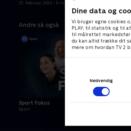
21. februar 2026 • 8 min
21. februa
Dine data og coo
Vi bruger egne cookies o
Andre så også
PLAY, til statistik og ti
til målrettet markedsfør
du kan altid trække dit s
mere om hvordan TV 2 be
Nødvendig
Sport Fokus
Sport