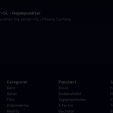
r-OL - Højdepunkter
unkter fra vinter-OL i Milano Cortina.
Kategorier
Populært
S
Børn
Klovn
F
Serier
Badehotellet
H
Film
Sygeplejeskolen
C
Dokumentar
X Factor
T
Reality
Bachelor
B