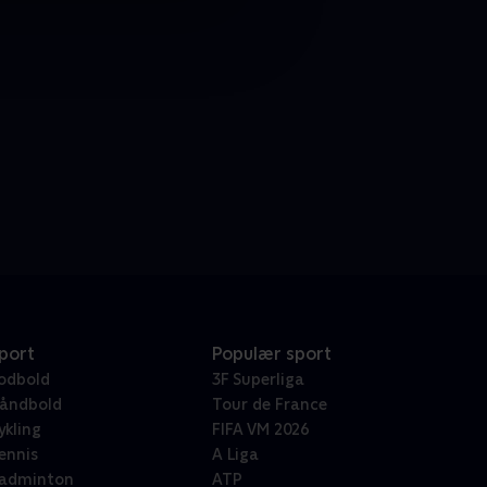
port
Populær sport
odbold
3F Superliga
åndbold
Tour de France
ykling
FIFA VM 2026
ennis
A Liga
adminton
ATP