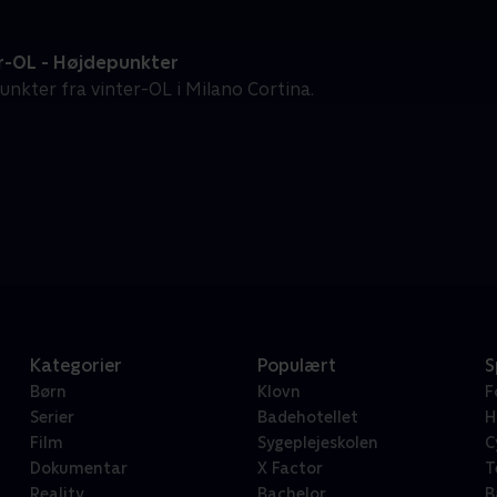
r-OL - Højdepunkter
unkter fra vinter-OL i Milano Cortina.
Kategorier
Populært
S
Børn
Klovn
F
Serier
Badehotellet
H
Film
Sygeplejeskolen
C
Dokumentar
X Factor
T
Reality
Bachelor
B