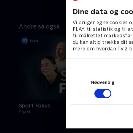
Dine data og coo
Vi bruger egne cookies o
Andre så også
PLAY, til statistik og ti
til målrettet markedsfør
du kan altid trække dit s
mere om hvordan TV 2 be
Nødvendig
Sport Fokus
Sport