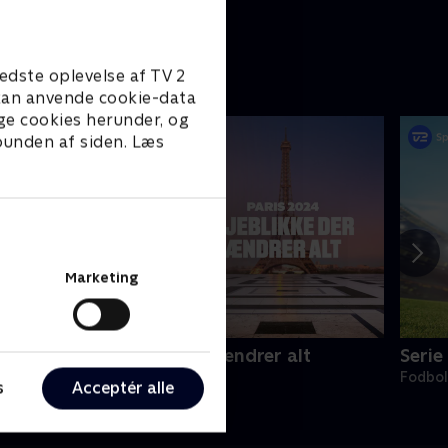
edste oplevelse af TV 2
e kan anvende cookie-data
ge cookies herunder, og
 bunden af siden. Læs
Marketing
aris 2024 - øjeblikke der ændrer alt
Serie
024 • Sport • 28 min
Fodbo
s
Acceptér alle