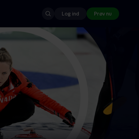
Log ind
Prøv nu