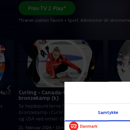
Prøv TV 2 Play*
*Kræver pakken Favorit + Sport. Administrer dit abonneme
Hald
Curling - Canada-USA,
Skiskyd
bronzekamp (k)
Besche, 
es
Se højdepunkterne fra kvindernes
Se højdep
bronzekamp i Curling mellem Canada
fællessta
Samtykke
og USA ved vinter-OL i Milano Cortina.
de Besche
21. februar 2026 • 10 min
21. februa