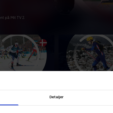
nt på Mit TV 2.
ning - Med Anne de
Ski mountaineering - Mi
fællesstart (k)
stafet
unkterne fra kvindernes
Se højdepunkterne fra mixed
Detaljer
rt i Skiskydning med Anne
ski mountaineering ved vint
.
Italien.
r 2026 • 8 min
21. februar 2026 • 5 min