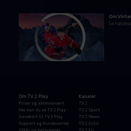
Om Vinte
Se højdep
Om TV 2 Play
Kanaler
Priser og abonnement
TV 2
Her kan du se TV 2 Play
TV 2 Sport
Gavekort til TV 2 Play
TV 2 News
Support og Kundecenter
TV 2 Echo
Vilkår og betingelser
TV 2 Fri