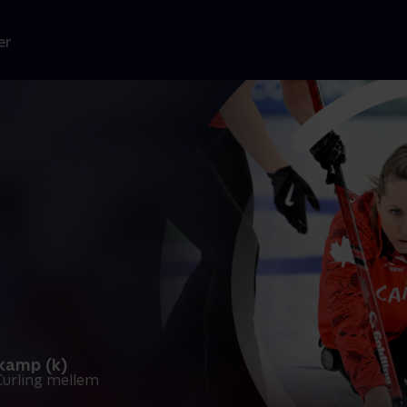
er
ekamp (k)
Curling mellem