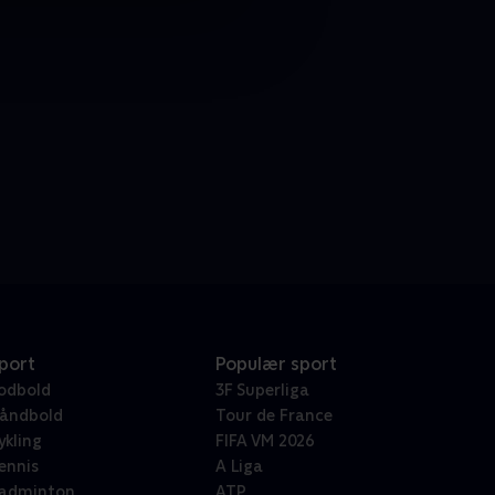
port
Populær sport
odbold
3F Superliga
åndbold
Tour de France
ykling
FIFA VM 2026
ennis
A Liga
adminton
ATP