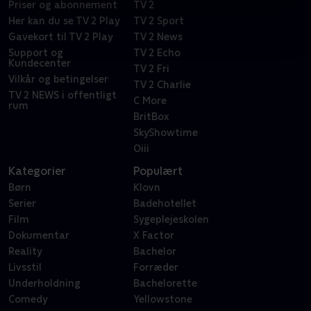
Priser og abonnement
TV 2
Her kan du se TV 2 Play
TV 2 Sport
Gavekort til TV 2 Play
TV 2 News
Support og
TV 2 Echo
Kundecenter
TV 2 Fri
Vilkår og betingelser
TV 2 Charlie
TV 2 NEWS i offentligt
C More
rum
BritBox
SkyShowtime
Oiii
Kategorier
Populært
Børn
Klovn
Serier
Badehotellet
Film
Sygeplejeskolen
Dokumentar
X Factor
Reality
Bachelor
Livsstil
Forræder
Underholdning
Bachelorette
Comedy
Yellowstone