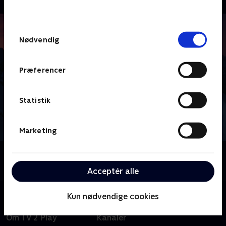
behandler dine oplysninger i
TV 2s privatlivspolitik
.
Samtykkevalg
Nødvendig
Præferencer
Statistik
Marketing
Om Vinter-OL - Højdepunkter
Se højdepunkter fra vinter-OL i Milano Cortina.
Acceptér alle
Kun nødvendige cookies
Om TV 2 Play
Kanaler