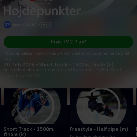
•
Sport
•
Prøv TV 2 Play*
*Kræver pakken Favorit + Sport. Administrer dit abonnement på Mit
TV 2.
20. feb 2026 • Short Track - 1500m, finale (k)
Se højdepunkterne fra finalen ved kvindernes 1500m Short
Track fra vinter-OL.
Short Track - 1500m,
Freestyle - Halfpipe (m)
finale (k)
Se højdepunkterne fra