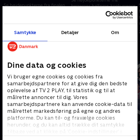
Se højdepunkterne fra finalen
herrernes halfpipe-konkurrence
ved kvindernes 1500m Short
fra vinter-OL i Milano Cortina.
Track fra vinter-OL.
20. februar 2026 • 5 min
20. februar 2026 • 5 min
Samtykke
Detaljer
Om
Andre så også
Dine data og cookies
Vi bruger egne cookies og cookies fra
samarbejdspartnere for at give dig den bedste
oplevelse af TV 2 PLAY, til statistik og til at
målrette annoncer til dig. Vores
samarbejdspartnere kan anvende cookie-data til
målrettet markedsføring på egne og andres
platforme. Du kan til- og fravælge cookies
Sport Fokus
Højdepunkt
herunder, og du kan altid trække dit samtykke
Sport
Sport
tilbage ved at klikke på ’Cookie-indstillinger’ i
bunden af siden. Læs mere om hvordan TV 2