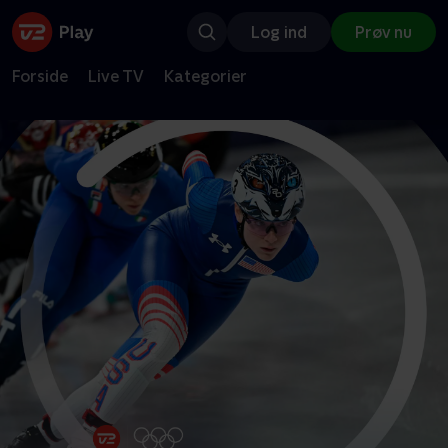
Log ind
Prøv nu
Forside
Live TV
Kategorier