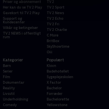
Priser og abonnement
TV 2
Her kan du se TV 2 Play
TV 2 Sport
Gavekort til TV 2 Play
TV 2 News
Support og
TV 2 Echo
Kundecenter
TV 2 Fri
Vilkår og betingelser
TV 2 Charlie
TV 2 NEWS i offentligt
C More
rum
BritBox
SkyShowtime
Oiii
Kategorier
Populært
Børn
Klovn
Serier
Badehotellet
Film
Sygeplejeskolen
Dokumentar
X Factor
Reality
Bachelor
Livsstil
Forræder
Underholdning
Bachelorette
Comedy
Yellowstone