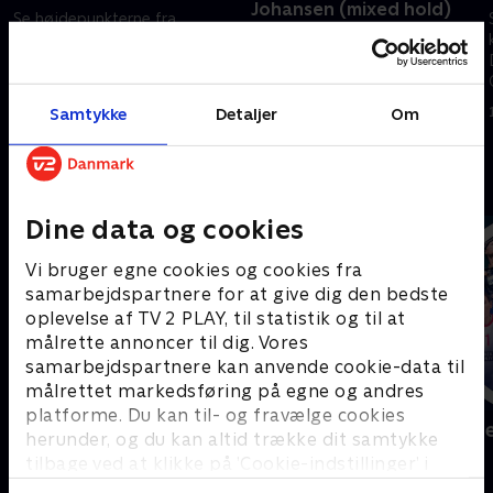
Johansen (mixed hold)
Se højdepunkterne fra
Se højdepunkter fra skeleton
herrernes Ishockeykamp
med Nanna og Rasmus
mellem Danmark og Letland
Vestergård Johansen i vinter-
ved vinter-OL.
OL i Milano Cortina.
Samtykke
Detaljer
Om
15. februar 2026 • 5 min
15. februar 2026 • 5 min
Andre så også
Dine data og cookies
Vi bruger egne cookies og cookies fra
samarbejdspartnere for at give dig den bedste
oplevelse af TV 2 PLAY, til statistik og til at
målrette annoncer til dig. Vores
samarbejdspartnere kan anvende cookie-data til
målrettet markedsføring på egne og andres
platforme. Du kan til- og fravælge cookies
Sport Fokus
Højdepunkt
herunder, og du kan altid trække dit samtykke
Sport
Sport
tilbage ved at klikke på ’Cookie-indstillinger’ i
bunden af siden. Læs mere om hvordan TV 2