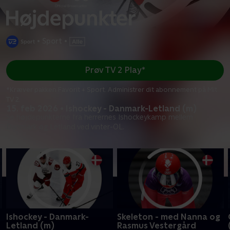
•
Sport
•
Prøv TV 2 Play*
*Kræver pakken Favorit + Sport. Administrer dit abonnement på Mit
TV 2.
15. feb 2026 • Ishockey - Danmark-Letland (m)
Se højdepunkterne fra herrernes Ishockeykamp mellem
Danmark og Letland ved vinter-OL.
Ishockey - Danmark-
Skeleton - med Nanna og
Letland (m)
Rasmus Vestergård