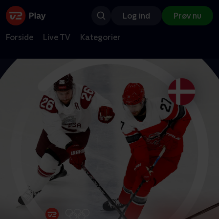
Log ind
Prøv nu
Forside
Live TV
Kategorier