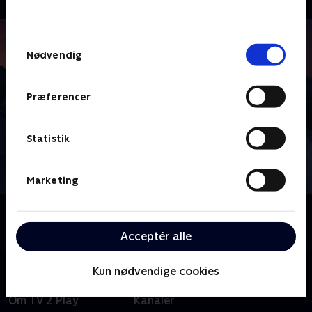
behandler dine oplysninger i
TV 2s privatlivspolitik
.
Samtykkevalg
Nødvendig
Præferencer
Statistik
Marketing
Om Vinter-OL - Højdepunkter
Se højdepunkter fra vinter-OL i Milano Cortina.
Acceptér alle
Kun nødvendige cookies
Om TV 2 Play
Kanaler