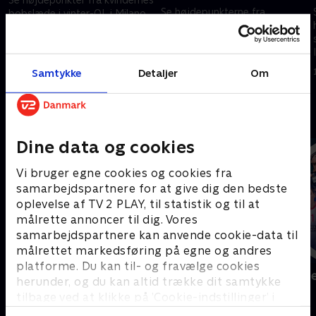
Se højdepunkterne fra
bobslæde i vinter-OL i Milano
herrernes freestyle skiløb på
Cortina.
parallel pukkelpist fra Vinter-
15. februar 2026 • 6 min
OL i Italien.
Samtykke
Detaljer
Om
15. februar 2026 • 5 min
Andre så også
Dine data og cookies
Vi bruger egne cookies og cookies fra
samarbejdspartnere for at give dig den bedste
oplevelse af TV 2 PLAY, til statistik og til at
målrette annoncer til dig. Vores
samarbejdspartnere kan anvende cookie-data til
målrettet markedsføring på egne og andres
platforme. Du kan til- og fravælge cookies
Sport Fokus
Højdepunkt
herunder, og du kan altid trække dit samtykke
Sport
Sport
tilbage ved at klikke på ’Cookie-indstillinger’ i
bunden af siden. Læs mere om hvordan TV 2