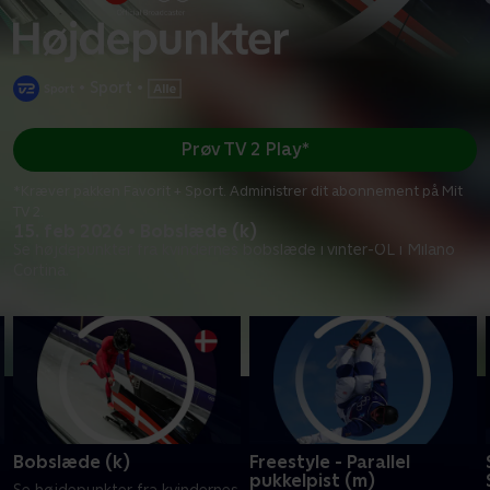
•
Sport
•
Prøv TV 2 Play*
*Kræver pakken Favorit + Sport. Administrer dit abonnement på Mit
TV 2.
15. feb 2026 • Bobslæde (k)
Se højdepunkter fra kvindernes bobslæde i vinter-OL i Milano
Cortina.
Bobslæde (k)
Freestyle - Parallel
pukkelpist (m)
Se højdepunkter fra kvindernes