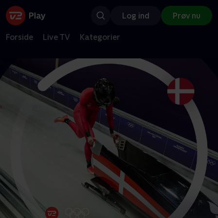
Log ind
Prøv nu
Forside
Live TV
Kategorier