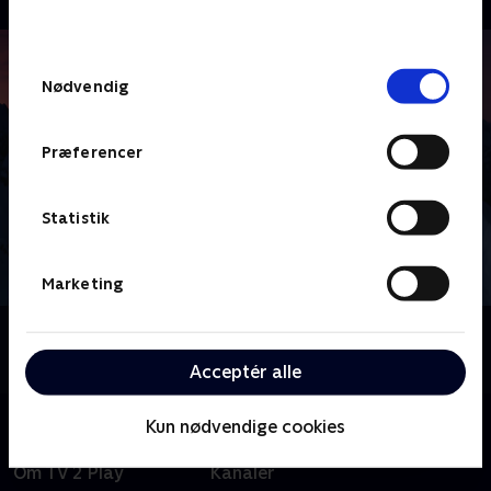
behandler dine oplysninger i
TV 2s privatlivspolitik
.
Samtykkevalg
Nødvendig
Præferencer
Statistik
Marketing
Om Vinter-OL - Højdepunkter
Se højdepunkter fra vinter-OL i Milano Cortina.
Acceptér alle
Kun nødvendige cookies
Om TV 2 Play
Kanaler