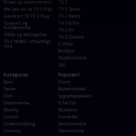
Priser og abonnement
TV 2
Her kan du se TV 2 Play
TV 2 Sport
Gavekort til TV 2 Play
TV 2 News
Support og
TV 2 Echo
Kundecenter
TV 2 Fri
Vilkår og betingelser
TV 2 Charlie
TV 2 NEWS i offentligt
C More
rum
BritBox
SkyShowtime
Oiii
Kategorier
Populært
Børn
Klovn
Serier
Badehotellet
Film
Sygeplejeskolen
Dokumentar
X Factor
Reality
Bachelor
Livsstil
Forræder
Underholdning
Bachelorette
Comedy
Yellowstone