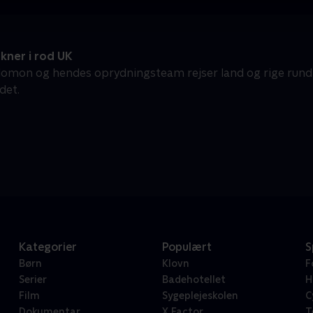
kner i rod UK
lomon og hendes oprydningsteam rejser land og rige rundt 
det.
Kategorier
Populært
S
Børn
Klovn
F
Serier
Badehotellet
H
Film
Sygeplejeskolen
C
Dokumentar
X Factor
T