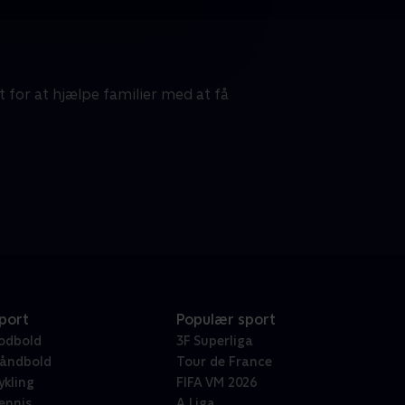
for at hjælpe familier med at få
port
Populær sport
odbold
3F Superliga
åndbold
Tour de France
ykling
FIFA VM 2026
ennis
A Liga