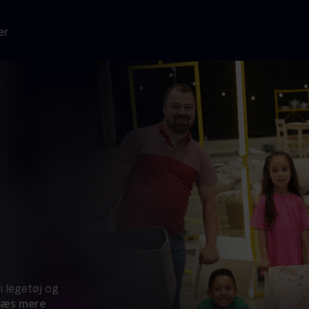
er
i legetøj og
Læs mere