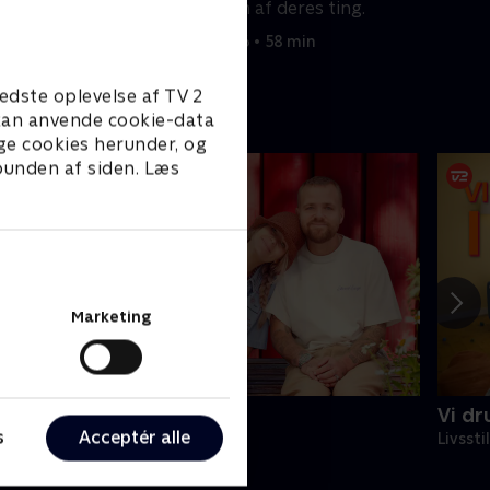
y start i
halvdelen af deres ting.
9. juli 2026 • 58 min
edste oplevelse af TV 2
e kan anvende cookie-data
ge cookies herunder, og
 bunden af siden. Læs
Marketing
inde på Langeland
Vi dr
s
Acceptér alle
ivsstil • 5 sæsoner
Livssti