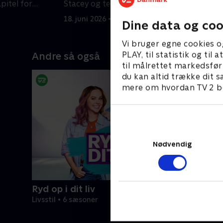
apitel for
Stacey og teamet hjælper dem med
f
at sortere og rydde op.
u
18. juni 2026 • 58 min
2
Dine data og coo
Vi bruger egne cookies o
PLAY, til statistik og ti
Andre så også
til målrettet markedsfør
du kan altid trække dit s
mere om hvordan TV 2 be
Nødvendig
Ryd op i dit liv
Livsstil • 6 sæsoner