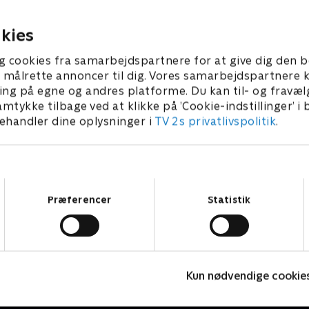
amilien og kommer hjemmet til
om ro, orden og en n
ndsætning.
hjemmet.
5. juni 2026 • 58 min
2. juli 2026 • 58 min
kies
g cookies fra samarbejdspartnere for at give dig den b
l at målrette annoncer til dig. Vores samarbejdspartner
ing på egne og andres platforme. Du kan til- og fravæl
amtykke tilbage ved at klikke på ’Cookie-indstillinger’ i
handler dine oplysninger i
TV 2s privatlivspolitik
.
Samtykkevalg
Præferencer
Statistik
Beliggenhed, beliggenhed, beliggenhed
L
Kun nødvendige cookie
Livsstil • 18 sæsoner
L