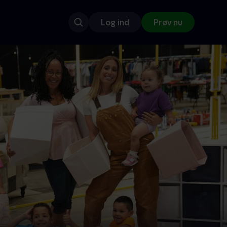
Log ind
Prøv nu