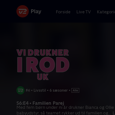
Forside
Live TV
Kategori
•
Livsstil
•
6 sæsoner
•
S6:E4 • Familien Parej
Med fem børn under ni år drukner Bianca og Ollie 
babyudstyr, så teamet rykker ud til familien og
...