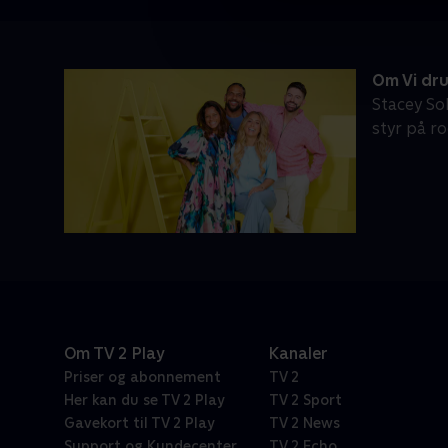
Om Vi dru
Stacey So
styr på ro
Om TV 2 Play
Kanaler
Priser og abonnement
TV 2
Her kan du se TV 2 Play
TV 2 Sport
Gavekort til TV 2 Play
TV 2 News
Support og Kundecenter
TV 2 Echo