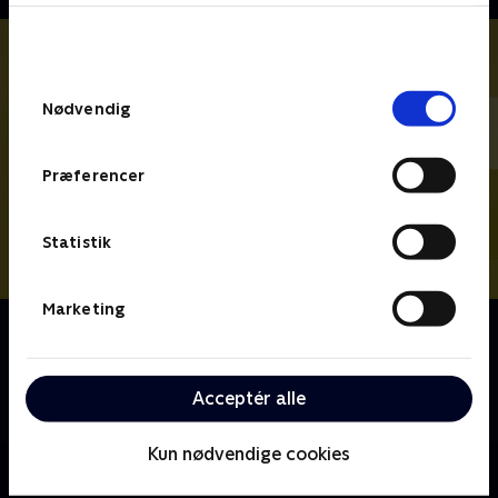
bunden af siden. Læs mere om hvordan TV 2
behandler dine oplysninger i
TV 2s privatlivspolitik
.
Samtykkevalg
Nødvendig
Præferencer
Statistik
Marketing
Om Vi drukner i rod UK
Stacey Solomon og hendes oprydningsteam rejser
land og rige rundt for at hjælpe familier med at få
Acceptér alle
styr på rodet.
Kun nødvendige cookies