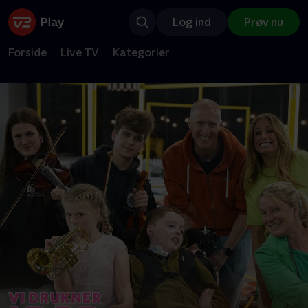
Log ind
Prøv nu
Forside
Live TV
Kategorier