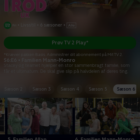
•
Livsstil
•
6 sæsoner
•
Prøv TV 2 Play*
*Kræver pakken Basis. Administrer dit abonnement på Mit TV 2.
S6:E6 • Familien Mann-Monro
Stacey og teamet hjælper en stor sammenbragt familie, som
får et ultimatum: De skal give slip på halvdelen af deres ting.
Sæson 2
Sæson 3
Sæson 4
Sæson 5
Sæson 6
5. Familien Allan
6. Familien Mann-Monro