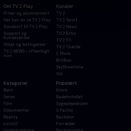
Om TV 2 Play
Kanaler
Priser og abonnement
TV 2
Her kan du se TV 2 Play
TV 2 Sport
Gavekort til TV 2 Play
TV 2 News
Support og
TV 2 Echo
Kundecenter
TV 2 Fri
Vilkår og betingelser
TV 2 Charlie
TV 2 NEWS i offentligt
C More
rum
BritBox
SkyShowtime
Oiii
Kategorier
Populært
Børn
Klovn
Serier
Badehotellet
Film
Sygeplejeskolen
Dokumentar
X Factor
Reality
Bachelor
Livsstil
Forræder
Underholdning
Bachelorette