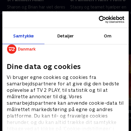
Sharon og Brian har viet deres
Stacey og teamet hjælper en
tøj
liv til familien, efter at de har
stor sammenbragt familie, som
taget Brians søsters børn til
får et ultimatum: De skal give
sig. Nu drømmer de om ro,
slip på halvdelen af deres ting.
orden og en ny start i
2. juli 2026 • 58 min
9. juli 2026 • 58 min
hjemmet.
Samtykke
Detaljer
Om
Andre så også
Dine data og cookies
Vi bruger egne cookies og cookies fra
samarbejdspartnere for at give dig den bedste
oplevelse af TV 2 PLAY, til statistik og til at
målrette annoncer til dig. Vores
samarbejdspartnere kan anvende cookie-data til
målrettet markedsføring på egne og andres
Ryd op i dit liv
Linde på La
platforme. Du kan til- og fravælge cookies
Livsstil • 6 sæsoner
Livsstil • 5 sæs
herunder, og du kan altid trække dit samtykke
tilbage ved at klikke på ’Cookie-indstillinger’ i