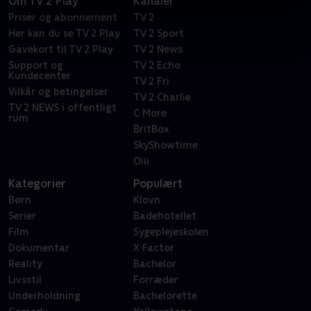
Om TV 2 Play
Kanaler
Priser og abonnement
TV 2
Her kan du se TV 2 Play
TV 2 Sport
Gavekort til TV 2 Play
TV 2 News
Support og
TV 2 Echo
Kundecenter
TV 2 Fri
Vilkår og betingelser
TV 2 Charlie
TV 2 NEWS i offentligt
C More
rum
BritBox
SkyShowtime
Oiii
Kategorier
Populært
Børn
Klovn
Serier
Badehotellet
Film
Sygeplejeskolen
Dokumentar
X Factor
Reality
Bachelor
Livsstil
Forræder
Underholdning
Bachelorette