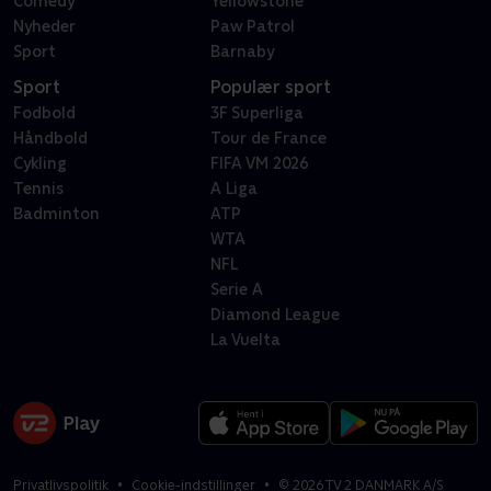
Comedy
Yellowstone
Nyheder
Paw Patrol
Sport
Barnaby
Sport
Populær sport
Fodbold
3F Superliga
Håndbold
Tour de France
Cykling
FIFA VM 2026
Tennis
A Liga
Badminton
ATP
WTA
NFL
Serie A
Diamond League
La Vuelta
Privatlivspolitik
Cookie-indstillinger
©
2026
TV 2 DANMARK A/S