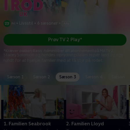
•
Livsstil
•
6 sæsoner
•
Prøv TV 2 Play*
*Kræver pakken Basis. Administrer dit abonnement på Mit TV 2.
Stacey Solomon og hendes oprydningsteam rejser land og rige
rundt for at hjælpe familier med at få styr på rodet.
Sæson 1
Sæson 2
Sæson 3
Sæson 4
Sæson 5
1. Familien Seabrook
2. Familien Lloyd