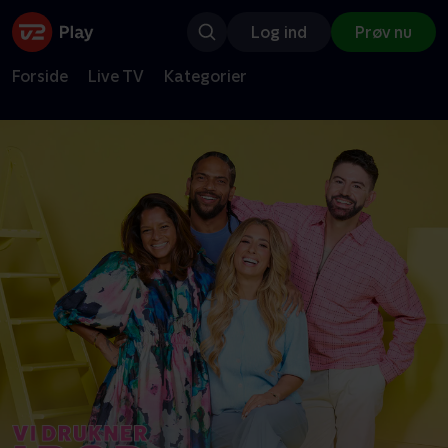
Log ind
Prøv nu
Forside
Live TV
Kategorier