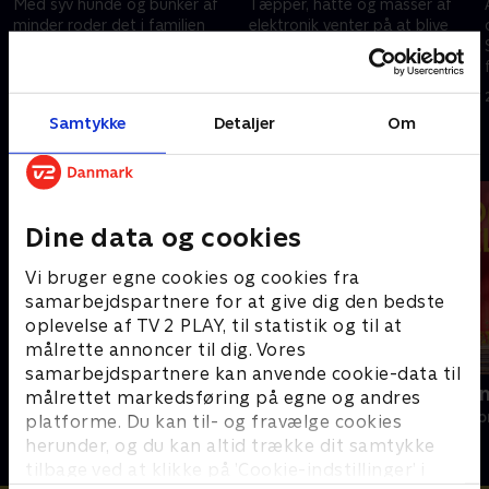
Med syv hunde og bunker af
Tæpper, hatte og masser af
minder roder det i familien
elektronik venter på at blive
Seabrooks hjem. Stacey og
sorteret hos familien Lloyd, og
hendes team tømmer alt og
blandt rodet venter der
hjælper familien med den helt
familien både glemte skatte og
6. juli 2025 • 56 min
13. juli 2025 • 57 min
store oprydning.
rørende minder.
Samtykke
Detaljer
Om
Andre så også
Dine data og cookies
Vi bruger egne cookies og cookies fra
samarbejdspartnere for at give dig den bedste
oplevelse af TV 2 PLAY, til statistik og til at
målrette annoncer til dig. Vores
samarbejdspartnere kan anvende cookie-data til
Ryd op i dit liv
Linde på La
målrettet markedsføring på egne og andres
Livsstil • 6 sæsoner
Livsstil • 5 sæs
platforme. Du kan til- og fravælge cookies
herunder, og du kan altid trække dit samtykke
tilbage ved at klikke på ’Cookie-indstillinger’ i