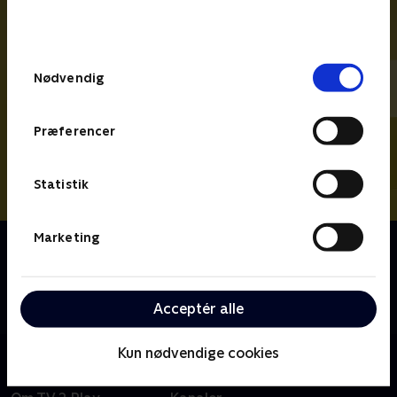
bunden af siden. Læs mere om hvordan TV 2
behandler dine oplysninger i
TV 2s privatlivspolitik
.
Samtykkevalg
Nødvendig
Præferencer
Statistik
Marketing
Om Vi drukner i rod UK
Stacey Solomon og hendes oprydningsteam rejser
land og rige rundt for at hjælpe familier med at få
Acceptér alle
styr på rodet.
Kun nødvendige cookies