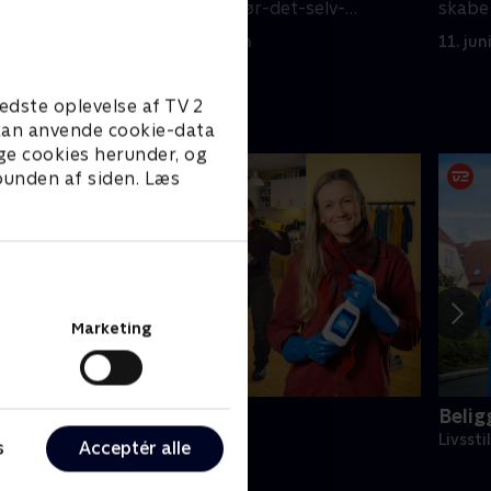
og halvfærdige gør-det-selv-
skabe 
projekter.
hende
4. juni 2026 • 58 min
11. jun
edste oplevelse af TV 2
e kan anvende cookie-data
ge cookies herunder, og
 bunden af siden. Læs
Marketing
i drukner i rod
Belig
ivsstil • 5 sæsoner
Livssti
s
Acceptér alle