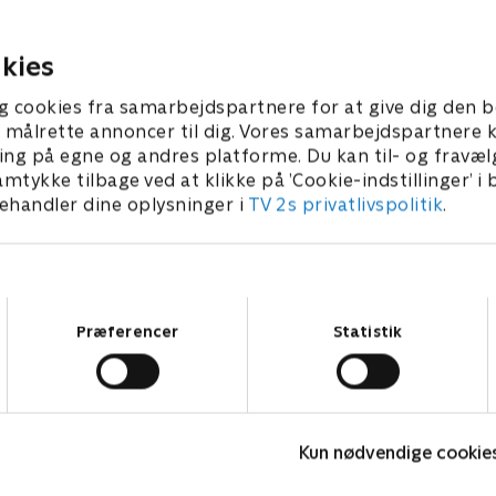
er drømmen ved at blive til
plads til hverdagsliv.
t af rod.
er 2025 • 58 min
20. november 2025 • 59 min
kies
g cookies fra samarbejdspartnere for at give dig den b
l at målrette annoncer til dig. Vores samarbejdspartner
ing på egne og andres platforme. Du kan til- og fravæl
amtykke tilbage ved at klikke på ’Cookie-indstillinger’ i
handler dine oplysninger i
TV 2s privatlivspolitik
.
Samtykkevalg
Præferencer
Statistik
Linde på Langeland
V
Livsstil • 5 sæsoner
L
Kun nødvendige cookie