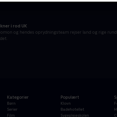
kner i rod UK
lomon og hendes oprydningsteam rejser land og rige rundt 
det.
Kategorier
Populært
S
Børn
Klovn
F
Serier
Badehotellet
H
Film
Sygeplejeskolen
C