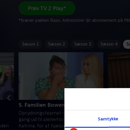
Prøv TV 2 Play*
*Kræver pakken Basis. Administrer dit abonnement på Mit
Sæson 1
Sæson 2
Sæson 3
Sæson 4
S
5. Familien Bowen
6. Famil
Oprydningsteamet rykker denne
Stacey hj
Samtykke
t
gang ud til alenemoren til fire,
flere år 
nden
Katrina, for at hjælpe hende med en
drømmehus