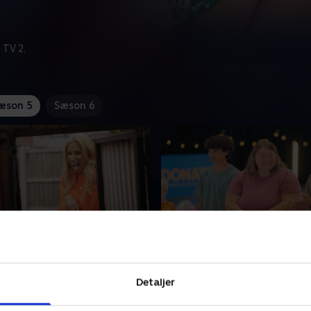
 TV 2.
æson 5
Sæson 6
ien Noel
7. Familien Clarke
ælper Dee og Aaron, der i
Familien Clarke elsker at cy
Detaljer
sparede sammen til
bøger, men efterhånden fyl
et. Men efter de har fået
hobbyerne så meget, at der 