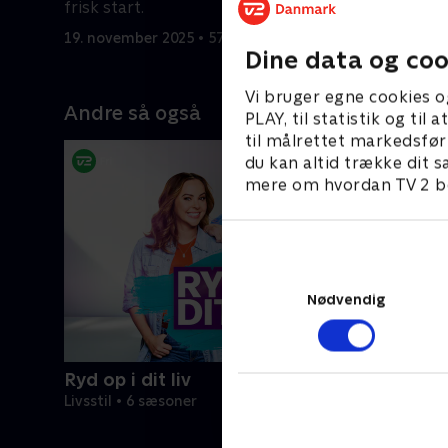
frisk start.
to børn, 
et marerid
19. november 2025 • 57 min
20. novemb
Dine data og coo
Vi bruger egne cookies o
Andre så også
PLAY, til statistik og ti
til målrettet markedsfør
du kan altid trække dit s
mere om hvordan TV 2 be
Nødvendig
Ryd op i dit liv
Livsstil • 6 sæsoner