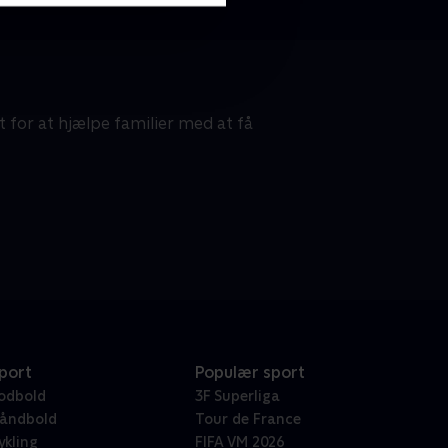
for at hjælpe familier med at få
port
Populær sport
odbold
3F Superliga
åndbold
Tour de France
ykling
FIFA VM 2026