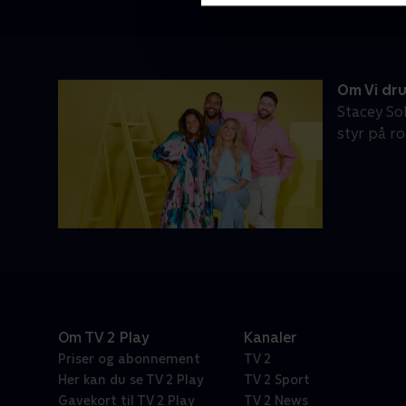
Om Vi dru
Stacey So
styr på ro
Om TV 2 Play
Kanaler
Priser og abonnement
TV 2
Her kan du se TV 2 Play
TV 2 Sport
Gavekort til TV 2 Play
TV 2 News