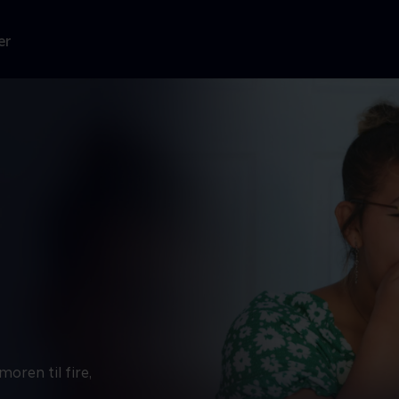
er
oren til fire,