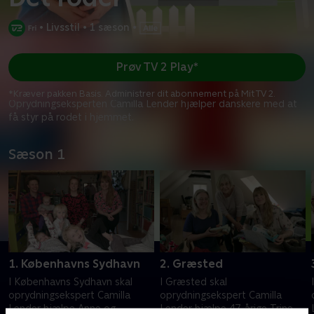
•
Livsstil
•
1 sæson
•
Prøv TV 2 Play*
*Kræver pakken Basis. Administrer dit abonnement på Mit TV 2.
Oprydningseksperten Camilla Lender hjælper danskere med at
få styr på rodet i hjemmet.
Sæson 1
1. Københavns Sydhavn
2. Græsted
I Københavns Sydhavn skal
I Græsted skal
oprydningsekspert Camilla
oprydningsekspert Camilla
Lender hjælpe Anne og
Lender hjælpe 47-årige Trine.