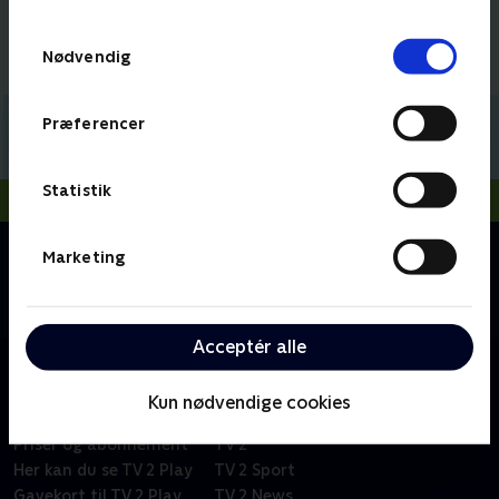
TV 2s privatlivspolitik
.
Samtykkevalg
Nødvendig
Præferencer
Statistik
Om Det roder
Marketing
Oprydningseksperten Camilla Lender hjælper
danskere med at få styr på rodet i hjemmet.
Acceptér alle
Kun nødvendige cookies
Om TV 2 Play
Kanaler
Priser og abonnement
TV 2
Her kan du se TV 2 Play
TV 2 Sport
Gavekort til TV 2 Play
TV 2 News