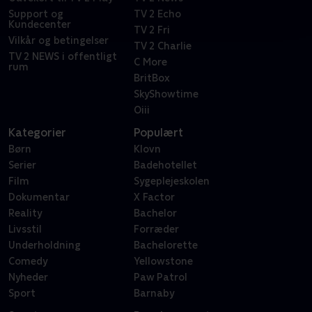
Support og
TV 2 Echo
Kundecenter
TV 2 Fri
Vilkår og betingelser
TV 2 Charlie
TV 2 NEWS i offentligt
C More
rum
BritBox
SkyShowtime
Oiii
Kategorier
Populært
Børn
Klovn
Serier
Badehotellet
Film
Sygeplejeskolen
Dokumentar
X Factor
Reality
Bachelor
Livsstil
Forræder
Underholdning
Bachelorette
Comedy
Yellowstone
Nyheder
Paw Patrol
Sport
Barnaby