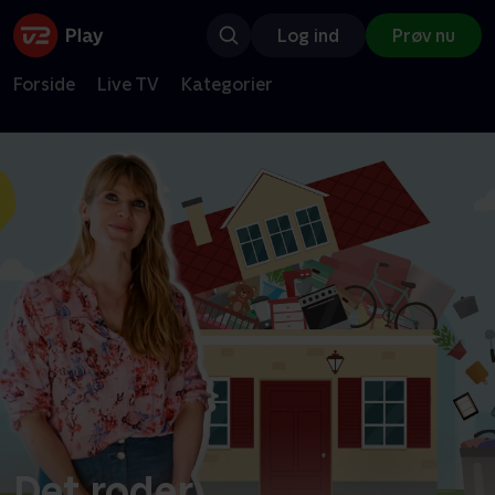
Log ind
Prøv nu
Forside
Live TV
Kategorier
Det roder