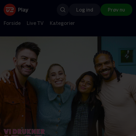
Log ind
Prøv nu
Forside
Live TV
Kategorier