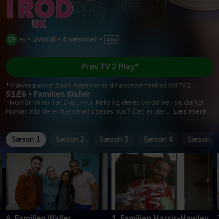
•
Livsstil
•
6 sæsoner
•
Prøv TV 2 Play*
*Kræver pakken Basis. Administrer dit abonnement på Mit TV 2.
S1:E6 • Familien Waller
Hvorfor bliver far Dan, mor Kelly og deres to døtre i så dårligt
humør, når de er hjemmet i deres hus? Det er der
...
Læs mere
Sæson 1
Sæson 2
Sæson 3
Sæson 4
Sæson 5
6. Familien Waller
1. Familien Harris-Hawley