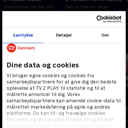
Hvorfor bliver far Dan, mor
Dan og Char har været
Kelly og deres to døtre i så
kærester hele livet og har to
dårligt humør, når de er
døtre. Nu får de hjælp til at
hjemmet i deres hus? Det er
rydde op i 437 dvd'er, 200
der én god grund til - og den
hårsløjfer, 59 hårbørster og
18. september 2023 • 58 min
12. august 2024 • 57 min
hedder rod!
1011 stykker legetøj.
Samtykke
Detaljer
Om
Andre så også
Dine data og cookies
Vi bruger egne cookies og cookies fra
samarbejdspartnere for at give dig den bedste
oplevelse af TV 2 PLAY, til statistik og til at
målrette annoncer til dig. Vores
samarbejdspartnere kan anvende cookie-data til
målrettet markedsføring på egne og andres
Ryd op i dit liv
Beliggenhed,
platforme. Du kan til- og fravælge cookies
beliggenhed
Livsstil • 6 sæsoner
herunder, og du kan altid trække dit samtykke
Livsstil • 18 sæ
tilbage ved at klikke på ’Cookie-indstillinger’ i