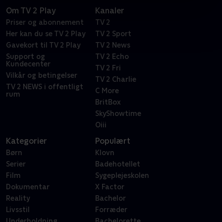
Om TV 2 Play
Kanaler
Priser og abonnement
TV 2
Her kan du se TV 2 Play
TV 2 Sport
Gavekort til TV 2 Play
TV 2 News
Support og
TV 2 Echo
Kundecenter
TV 2 Fri
Vilkår og betingelser
TV 2 Charlie
TV 2 NEWS i offentligt
C More
rum
BritBox
SkyShowtime
Oiii
Kategorier
Populært
Børn
Klovn
Serier
Badehotellet
Film
Sygeplejeskolen
Dokumentar
X Factor
Reality
Bachelor
Livsstil
Forræder
Underholdning
Bachelorette