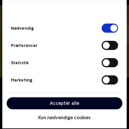
bunden af siden. Læs mere om hvordan TV 2
behandler dine oplysninger i
TV 2s privatlivspolitik
.
Samtykkevalg
Nødvendig
Præferencer
Statistik
Marketing
Om Vi drukner i rod UK
Stacey Solomon og hendes oprydningsteam rejser
land og rige rundt for at hjælpe familier med at få
Acceptér alle
styr på rodet.
Kun nødvendige cookies