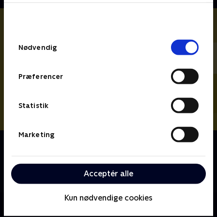
bunden af siden. Læs mere om hvordan TV 2
behandler dine oplysninger i
TV 2s privatlivspolitik
.
Samtykkevalg
Nødvendig
Præferencer
Statistik
Marketing
Om Vi drukner i rod UK
Stacey Solomon og hendes oprydningsteam rejser
land og rige rundt for at hjælpe familier med at få
Acceptér alle
styr på rodet.
Kun nødvendige cookies