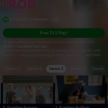
•
Livsstil
•
6 sæsoner
•
Prøv TV 2 Play*
*Kræver pakken Basis. Administrer dit abonnement på Mit TV 2.
S3:E5 • Familien Farrow
Hos landmandsfamilien Andy og Lianne er bondegården fyldt
med rod. Stacey og oprydningsteamet rykker ud,
...
Læs mere
Sæson 1
Sæson 2
Sæson 3
Sæson 4
Sæson 5
5. Familien Farrow
1. Familien Bufton