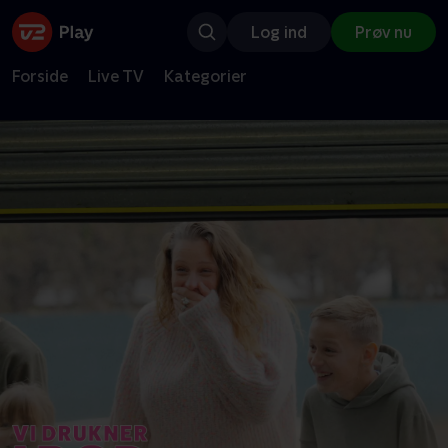
Log ind
Prøv nu
Forside
Live TV
Kategorier