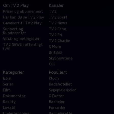
Om TV 2 Play
Kanaler
Priser og abonnement
TV 2
Her kan du se TV 2 Play
TV 2 Sport
Gavekort til TV 2 Play
TV 2 News
Support og
TV 2 Echo
Kundecenter
TV 2 Fri
Vilkår og betingelser
TV 2 Charlie
TV 2 NEWS i offentligt
C More
rum
BritBox
SkyShowtime
Oiii
Kategorier
Populært
Børn
Klovn
Serier
Badehotellet
Film
Sygeplejeskolen
Dokumentar
X Factor
Reality
Bachelor
Livsstil
Forræder
Underholdning
Bachelorette