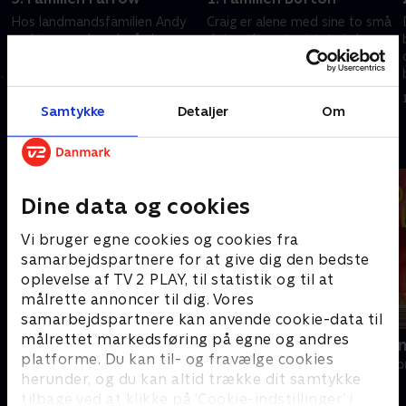
Hos landmandsfamilien Andy
Craig er alene med sine to små
og Lianne er bondegården
døtre efter at mistet sin kone,
fyldt med rod. Stacey og
og rodet er vokset ham over
oprydningsteamet rykker ud,
hovedet. Nu træder Stacey og
og denne gang har de en særlig
team til og hjælper med en
3. august 2025 • 57 min
12. november 2025 • 58 min
gæst med.
frisk start.
Samtykke
Detaljer
Om
Andre så også
Dine data og cookies
Vi bruger egne cookies og cookies fra
samarbejdspartnere for at give dig den bedste
oplevelse af TV 2 PLAY, til statistik og til at
målrette annoncer til dig. Vores
samarbejdspartnere kan anvende cookie-data til
målrettet markedsføring på egne og andres
Ryd op i dit liv
Linde på La
platforme. Du kan til- og fravælge cookies
Livsstil • 6 sæsoner
Livsstil • 5 sæs
herunder, og du kan altid trække dit samtykke
tilbage ved at klikke på ’Cookie-indstillinger’ i