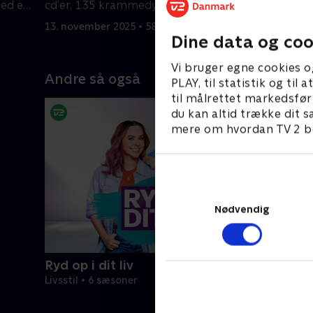
med en
cd’er, 135 krammedyr og 313
med deres
genbrugsplastposer.
skal der r
13. november 2025 • 58 min
13. novemb
Dine data og coo
Vi bruger egne cookies o
Andre så også
PLAY, til statistik og ti
til målrettet markedsfør
du kan altid trække dit s
mere om hvordan TV 2 be
Nødvendig
Ryd op i dit liv
Livsstil • 6 sæsoner