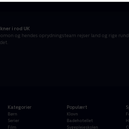
kner i rod UK
lomon og hendes oprydningsteam rejser land og rige rundt 
det.
Kategorier
Populært
S
Børn
Klovn
F
Serier
Badehotellet
H
Film
Sygeplejeskolen
C