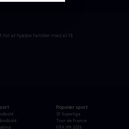
for at hjælpe familier med at få
port
Populær sport
odbold
3F Superliga
åndbold
Tour de France
ykling
FIFA VM 2026