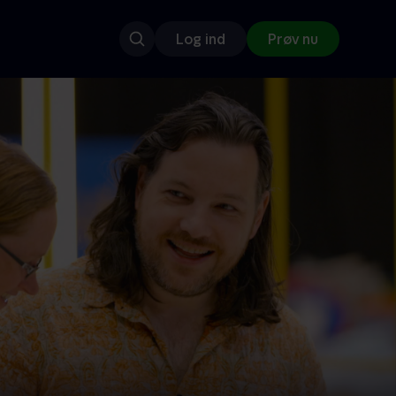
Log ind
Prøv nu