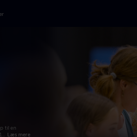
er
 til en
1
...
Læs mere