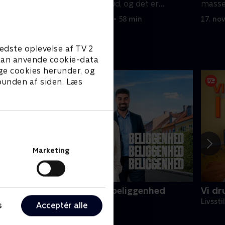
da
så rykker Stacey ud, og det er
masser
tiltrængt.
ryddes
14. november 2025 • 58 min
17. no
edste oplevelse af TV 2
e kan anvende cookie-data
ge cookies herunder, og
 bunden af siden. Læs
Marketing
eliggenhed, beliggenhed, beliggenhed
Vi dr
ivsstil • 18 sæsoner
Livssti
s
Acceptér alle