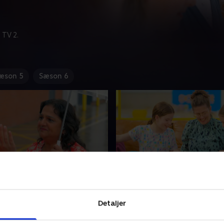
 TV 2.
æson 5
Sæson 6
ien Mistry
4. Familien Yates
nerationer bor i samme hus,
Rachel og hendes to døtre f
Detaljer
urtigt opstå diskussioner
af Stacey og team til en til
der roder. Nila og Nat bor
oprydning. Blandt andet i de