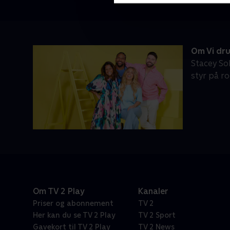
Om Vi dru
Stacey So
styr på ro
Om TV 2 Play
Kanaler
Priser og abonnement
TV 2
Her kan du se TV 2 Play
TV 2 Sport
Gavekort til TV 2 Play
TV 2 News