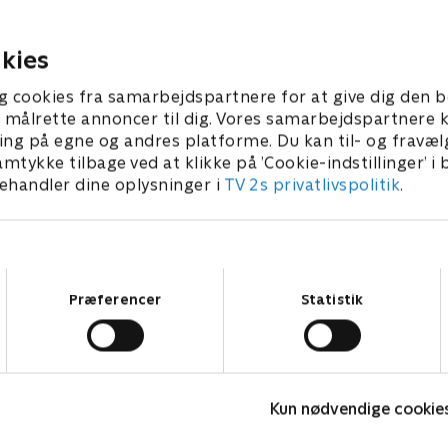
 to voksne børn, men nu
som pigernes far efterlod, 
yddes op.
forældrene blev skilt.
er 2025 • 57 min
14. november 2025 • 58 min
kies
g cookies fra samarbejdspartnere for at give dig den b
l at målrette annoncer til dig. Vores samarbejdspartner
ing på egne og andres platforme. Du kan til- og fravæl
amtykke tilbage ved at klikke på ’Cookie-indstillinger’ i
handler dine oplysninger i
TV 2s privatlivspolitik
.
Samtykkevalg
Præferencer
Statistik
Linde på Langeland
B
Livsstil • 5 sæsoner
L
Kun nødvendige cookie