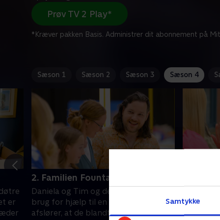
Prøv TV 2 Play*
*Kræver pakken Basis. Administrer dit abonnement på Mit
Sæson 1
Sæson 2
Sæson 3
Sæson 4
S
2. Familien Fountain
3. Famil
 døtre
Daniela og Tim og deres to børn har
Når to ge
Samtykke
et er
brug for hjælp til en oprydning, der
kan der h
ræder
afslører, at de blandt andet har 801
om, hvem 