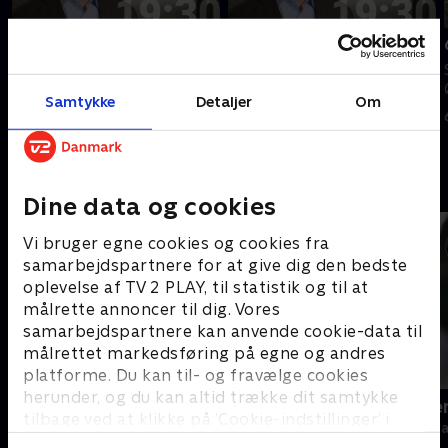
Tilføjet i dag
Tilføjet i går
8. august
7. august
Se 19.30-nyhederne fra TV2
Se 19.30-nyhederne fra TV2
Samtykke
Detaljer
Om
ØST.
ØST.
I dag • 11 min
I går • 22 min
Andre så også
Dine data og cookies
Vi bruger egne cookies og cookies fra
samarbejdspartnere for at give dig den bedste
oplevelse af TV 2 PLAY, til statistik og til at
målrette annoncer til dig. Vores
samarbejdspartnere kan anvende cookie-data til
målrettet markedsføring på egne og andres
platforme. Du kan til- og fravælge cookies
herunder, og du kan altid trække dit samtykke
19 News
Sporten - se
tilbage ved at klikke på ’Cookie-indstillinger’ i
Nyheder
Nyheder & Maga
bunden af siden. Læs mere om hvordan TV 2