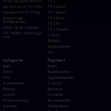
Priser og abonnement
TV 2
Her kan du se TV 2 Play
TV 2 Sport
Gavekort til TV 2 Play
TV 2 News
Support og
TV 2 Echo
Kundecenter
TV 2 Fri
Vilkår og betingelser
TV 2 Charlie
TV 2 NEWS i offentligt
C More
rum
BritBox
SkyShowtime
Oiii
Kategorier
Populært
Børn
Klovn
Serier
Badehotellet
Film
Sygeplejeskolen
Dokumentar
X Factor
Reality
Bachelor
Livsstil
Forræder
Underholdning
Bachelorette
Comedy
Yellowstone