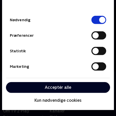
behandler dine oplysninger i
TV 2s privatlivspolitik
.
Samtykkevalg
Nødvendig
Præferencer
Statistik
Marketing
Om TV2 ØST
Se indhold fra TV2 ØST.
Acceptér alle
Kun nødvendige cookies
Om TV 2 Play
Kanaler