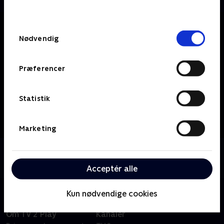
behandler dine oplysninger i
TV 2s privatlivspolitik
.
Samtykkevalg
Nødvendig
Præferencer
Statistik
Marketing
Om TV2 Nord
Se 19.30-nyhederne fra TV2 Nord.
Acceptér alle
Kun nødvendige cookies
Om TV 2 Play
Kanaler