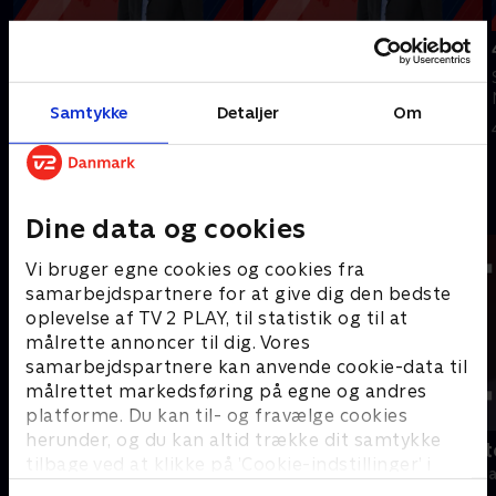
Tilføjet i går
5. august
6. august
Se 19.30-nyhederne fra TV2
Se 19.30-nyhederne fra TV2
Nord.
Samtykke
Detaljer
Om
Nord.
5. august 2026 • 19 min
I går • 17 min
Andre så også
Dine data og cookies
Vi bruger egne cookies og cookies fra
samarbejdspartnere for at give dig den bedste
oplevelse af TV 2 PLAY, til statistik og til at
målrette annoncer til dig. Vores
samarbejdspartnere kan anvende cookie-data til
målrettet markedsføring på egne og andres
platforme. Du kan til- og fravælge cookies
herunder, og du kan altid trække dit samtykke
19 News
Tegnsprogst
tilbage ved at klikke på ’Cookie-indstillinger’ i
Nyheder
Nyheder & Maga
bunden af siden. Læs mere om hvordan TV 2