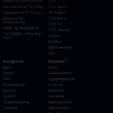
Priser og abonnement
TV 2
Her kan du se TV 2 Play
TV 2 Sport
Gavekort til TV 2 Play
TV 2 News
Support og
TV 2 Echo
Kundecenter
TV 2 Fri
Vilkår og betingelser
TV 2 Charlie
TV 2 NEWS i offentligt
C More
rum
BritBox
SkyShowtime
Oiii
Kategorier
Populært
Børn
Klovn
Serier
Badehotellet
Film
Sygeplejeskolen
Dokumentar
X Factor
Reality
Bachelor
Livsstil
Forræder
Underholdning
Bachelorette
Comedy
Yellowstone