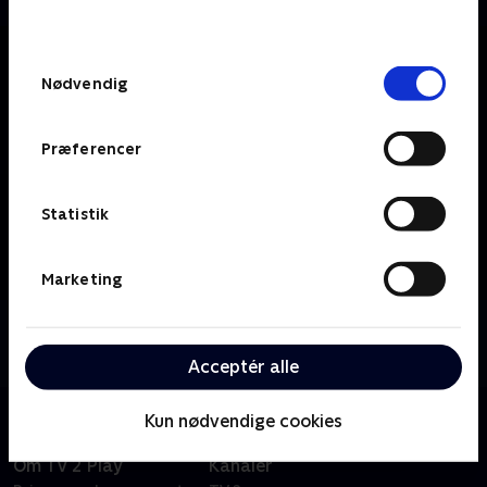
behandler dine oplysninger i
TV 2s privatlivspolitik
.
Samtykkevalg
Nødvendig
Præferencer
Statistik
Marketing
Om TV2 Bornholm
Se 19.30-nyhederne fra TV2 Bornholm.
Acceptér alle
Kun nødvendige cookies
Om TV 2 Play
Kanaler