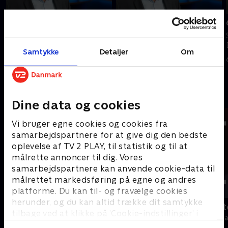
Tilføjet i går
7. august
8. august
Se 19.30-nyhederne fra TV2
Se 19.30-nyhederne fra TV2
Bornholm.
Samtykke
Detaljer
Om
Bornholm.
7. august 2026 • 11 min
I går • 10 min
Andre så også
Dine data og cookies
Vi bruger egne cookies og cookies fra
samarbejdspartnere for at give dig den bedste
oplevelse af TV 2 PLAY, til statistik og til at
målrette annoncer til dig. Vores
samarbejdspartnere kan anvende cookie-data til
målrettet markedsføring på egne og andres
platforme. Du kan til- og fravælge cookies
herunder, og du kan altid trække dit samtykke
19 News
Tegnsprogst
tilbage ved at klikke på ’Cookie-indstillinger’ i
Nyheder
Nyheder & Maga
bunden af siden. Læs mere om hvordan TV 2