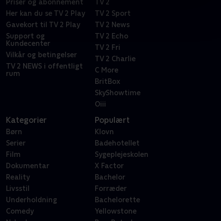
Priser og abonnement
TV 2
Her kan du se TV 2 Play
TV 2 Sport
Gavekort til TV 2 Play
TV 2 News
Support og
TV 2 Echo
Kundecenter
TV 2 Fri
Vilkår og betingelser
TV 2 Charlie
TV 2 NEWS i offentligt
C More
rum
BritBox
SkyShowtime
Oiii
Kategorier
Populært
Børn
Klovn
Serier
Badehotellet
Film
Sygeplejeskolen
Dokumentar
X Factor
Reality
Bachelor
Livsstil
Forræder
Underholdning
Bachelorette
Comedy
Yellowstone