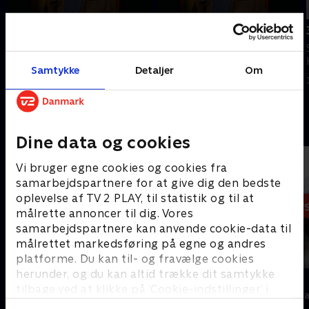
Tilføjet i går
4. august
5. august
Se 19.30-nyhederne fra TV 2
Se 19.30-nyhederne fra TV 2
Kosmopol.
Samtykke
Detaljer
Om
Kosmopol.
4. august 2026 • 22 min
I går • 22 min
Andre så også
Dine data og cookies
Vi bruger egne cookies og cookies fra
samarbejdspartnere for at give dig den bedste
oplevelse af TV 2 PLAY, til statistik og til at
målrette annoncer til dig. Vores
samarbejdspartnere kan anvende cookie-data til
målrettet markedsføring på egne og andres
platforme. Du kan til- og fravælge cookies
herunder, og du kan altid trække dit samtykke
19 News
7 News
tilbage ved at klikke på ’Cookie-indstillinger’ i
Nyheder
Nyheder & Maga
bunden af siden. Læs mere om hvordan TV 2