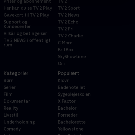
Priser og abonnement
TV 2
Her kan du se TV 2 Play
TV 2 Sport
Gavekort til TV 2 Play
TV 2 News
Support og
TV 2 Echo
Kundecenter
TV 2 Fri
Vilkår og betingelser
TV 2 Charlie
TV 2 NEWS i offentligt
C More
rum
BritBox
SkyShowtime
Oiii
Kategorier
Populært
Børn
Klovn
Serier
Badehotellet
Film
Sygeplejeskolen
Dokumentar
X Factor
Reality
Bachelor
Livsstil
Forræder
Underholdning
Bachelorette
Comedy
Yellowstone