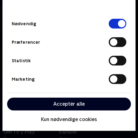
behandler dine oplysninger i
TV 2s privatlivspolitik
.
Samtykkevalg
Nødvendig
Præferencer
Statistik
Marketing
Om TV 2 Kosmopol
Se 19.30-nyhederne fra TV 2 Kosmopol.
Acceptér alle
Kun nødvendige cookies
Om TV 2 Play
Kanaler