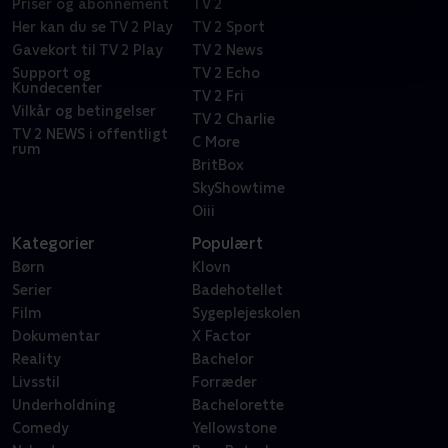
Priser og abonnement
TV 2
Her kan du se TV 2 Play
TV 2 Sport
Gavekort til TV 2 Play
TV 2 News
Support og
TV 2 Echo
Kundecenter
TV 2 Fri
Vilkår og betingelser
TV 2 Charlie
TV 2 NEWS i offentligt
C More
rum
BritBox
SkyShowtime
Oiii
Kategorier
Populært
Børn
Klovn
Serier
Badehotellet
Film
Sygeplejeskolen
Dokumentar
X Factor
Reality
Bachelor
Livsstil
Forræder
Underholdning
Bachelorette
Comedy
Yellowstone