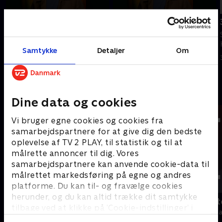
Tilføjet i går
4. august
5. august
Se 19.30-nyhederne fra TV 2
Se 19.30-nyhederne fra TV 2
Kosmopol.
Samtykke
Detaljer
Om
Kosmopol.
4. august 2026 • 22 min
I går • 22 min
Andre så også
Dine data og cookies
Vi bruger egne cookies og cookies fra
samarbejdspartnere for at give dig den bedste
oplevelse af TV 2 PLAY, til statistik og til at
målrette annoncer til dig. Vores
samarbejdspartnere kan anvende cookie-data til
målrettet markedsføring på egne og andres
platforme. Du kan til- og fravælge cookies
herunder, og du kan altid trække dit samtykke
19 News
Tegnsprogst
tilbage ved at klikke på ’Cookie-indstillinger’ i
Nyheder
Nyheder & Maga
bunden af siden. Læs mere om hvordan TV 2