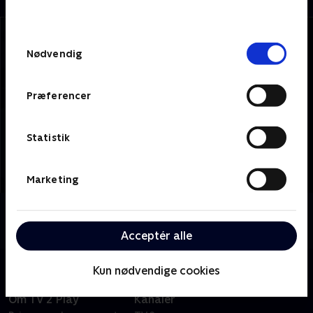
behandler dine oplysninger i
TV 2s privatlivspolitik
.
Samtykkevalg
Nødvendig
Præferencer
Statistik
Marketing
Om TV 2 Kosmopol
Se 19.30-nyhederne fra TV 2 Kosmopol.
Acceptér alle
Kun nødvendige cookies
Om TV 2 Play
Kanaler